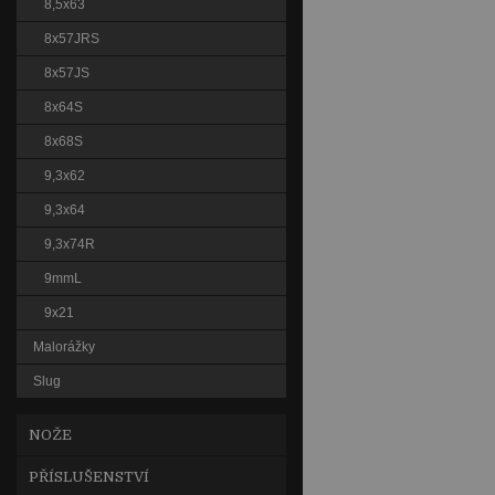
8,5x63
8x57JRS
8x57JS
8x64S
8x68S
9,3x62
9,3x64
9,3x74R
9mmL
9x21
Malorážky
Slug
NOŽE
PŘÍSLUŠENSTVÍ