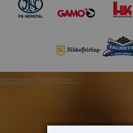
Walter Trading - zbraně, střelivo a lovecké potřeby
info@waltertrading.cz
, Copyright © 2026 Walter trading s.r.o.