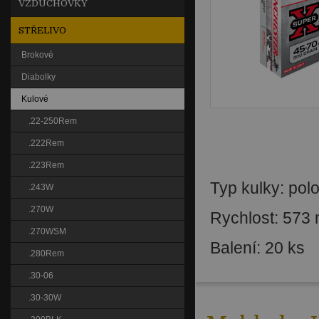
VZDUCHOVKY
STŘELIVO
Brokové
Diabolky
Kulové
.22-250Rem
.222Rem
.223Rem
Typ kulky: pol
.243W
.270W
Rychlost: 573 
.270WSM
Balení: 20 ks
.280Rem
.30-06
.30-30W