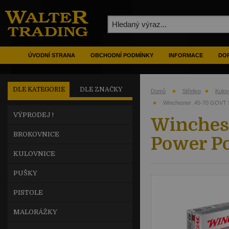
ÚVODNÍ STRANA
OBCHODNÍ PODMÍNKY
INFORMACE
DOP
DLE KATEGORIE
DLE ZNAČKY
Domů
Střelivo
Kulo
Winchester .45-70 GOVT S
VÝPRODEJ !
Winches
BROKOVNICE
Power Po
KULOVNICE
PUŠKY
PISTOLE
MALORÁŽKY