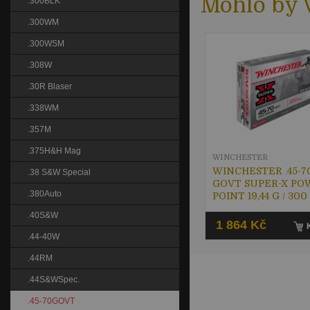
Mohlo by V
.300BLK
.300WM
.300WSM
.308W
.30R Blaser
.338WM
.357M
.375H&H Mag
WINCHESTER
WINCHESTER .45-7
.38 S&W Special
GOVT SUPER-X PO
.380Auto
POINT 19,44 G / 300
.40S&W
1 864 Kč
.44-40W
.44RM
.44S&WSpec.
.45-70GOVT