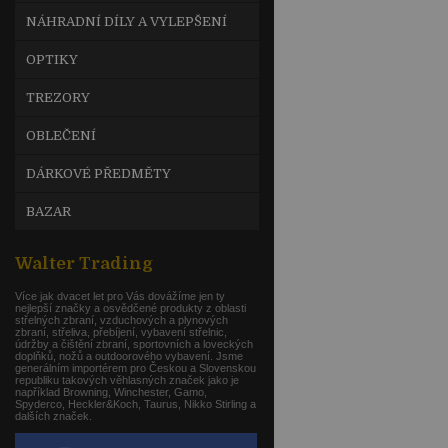
NÁHRADNÍ DÍLY A VYLEPŠENÍ
OPTIKY
TREZORY
OBLEČENÍ
DÁRKOVÉ PŘEDMĚTY
BAZAR
Walter Trading
Více jak dvacet let pro Vás dovážíme jen ty
nejlepší značky a osvědčené produkty z oblasti
střelných zbraní, vzduchových a plynových
zbraní, střeliva, přebíjení, vybavení střelnic,
údržby a čištění zbraní, sportovních a loveckých
doplňků, nožů a outdoorového vybavení. Jsme
generálním importérem pro Českou a Slovenskou
republiku takových věhlasných značek jako je
například Browning, Winchester, Gamo,
Spyderco, Heckler&Koch, Taurus, Nikko Stirling a
dalších značek.