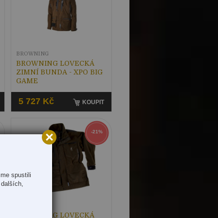
BROWNING
BROWNING LOVECKÁ
ZIMNÍ BUNDA - XPO BIG
GAME
5 727 Kč
KOUPIT
-21%
me spustili
dalších,
BROWNING
BROWNING LOVECKÁ