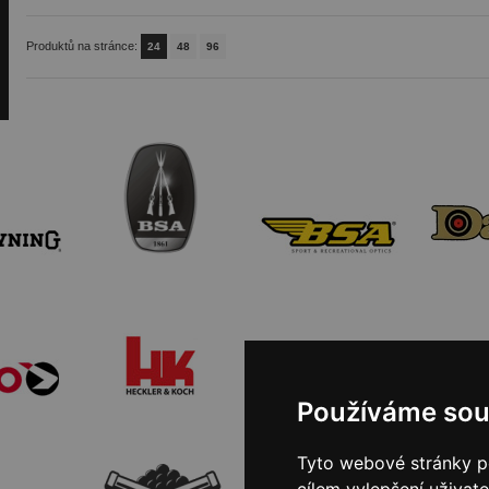
Produktů na stránce:
24
48
96
Používáme sou
Tyto webové stránky po