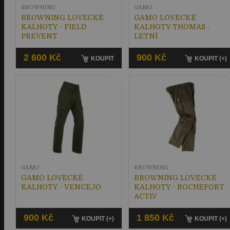
BROWNING
GAMO
BROWNING LOVECKÉ
GAMO LOVECKÉ
KALHOTY - FIELD
KALHOTY THOMAS -
PREVENT
LETNÍ
2 600 Kč
900 Kč
KOUPIT
KOUPIT (+)
GAMO
BROWNING
GAMO LOVECKÉ
BROWNING LOVECKÉ
KALHOTY - VENCEJO
KALHOTY - ROCHEFORT
ACTIV
900 Kč
1 850 Kč
KOUPIT (+)
KOUPIT (+)