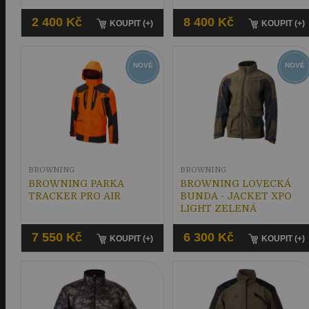
2 400 Kč
8 400 Kč
KOUPIT (+)
KOUPIT (+)
NOVÉ
NOVÉ
BROWNING
BROWNING
BROWNING PARKA
BROWNING LOVECKÁ
TRACKER PRO AIR
BUNDA - JACKET XPO
LIGHT ZELENÁ
7 550 Kč
6 300 Kč
KOUPIT (+)
KOUPIT (+)