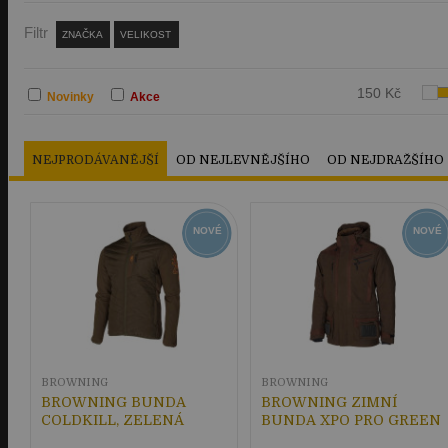
Filtr
ZNAČKA
VELIKOST
150 Kč
Novinky
Akce
NEJPRODÁVANĚJŠÍ
OD NEJLEVNĚJŠÍHO
OD NEJDRAŽŠÍHO
NOVÉ
NOVÉ
BROWNING
BROWNING
BROWNING BUNDA
BROWNING ZIMNÍ
COLDKILL, ZELENÁ
BUNDA XPO PRO GREEN