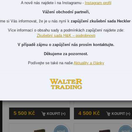
A nově nás najdete i na Instagramu -
Instagram profil
BUNDA - MASTERS
SERIES
Vážení obchodní partneři,
2 700 Kč
3 300 Kč
me si Vás informovat, že je u nás nyní k
zapůjčení zkušební sada Heckler
KOUPIT (+)
KOUPIT (+)
Více informací o obsahu sady a podmínkách zapůjčení najdete zde:
Zkušební sada H&K – podrobnosti
V případě zájmu o zapůjčení nás prosím kontaktujte.
Děkujeme za pozornost.
Podívejte se také na naše
Aktuality a články
BROWNING
BROWNING
BROWNING LOVECKÁ
BROWNING LOVECKÁ
BUNDA - XPO BIG GAME
BUNDA WINDSOR
5 500 Kč
4 500 Kč
KOUPIT (+)
KOUPIT (+)
NOVÉ
NOVÉ