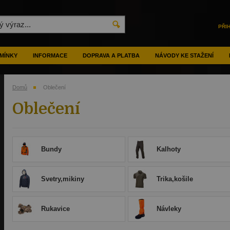
PŘI
MÍNKY
INFORMACE
DOPRAVA A PLATBA
NÁVODY KE STAŽENÍ
Domů
Oblečení
Oblečení
Bundy
Kalhoty
Svetry,mikiny
Trika,košile
Rukavice
Návleky