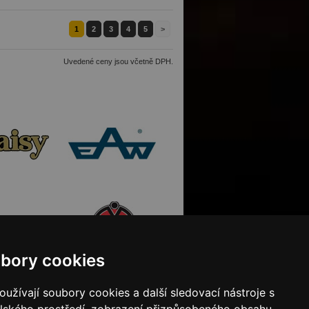
1
2
3
4
5
>
Uvedené ceny jsou včetně DPH.
bory cookies
užívají soubory cookies a další sledovací nástroje s