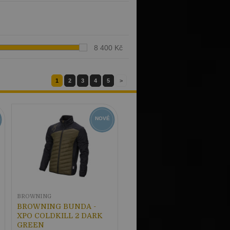
8 400 Kč
1
2
3
4
5
>
NOVÉ
BROWNING
BROWNING BUNDA -
XPO COLDKILL 2 DARK
GREEN