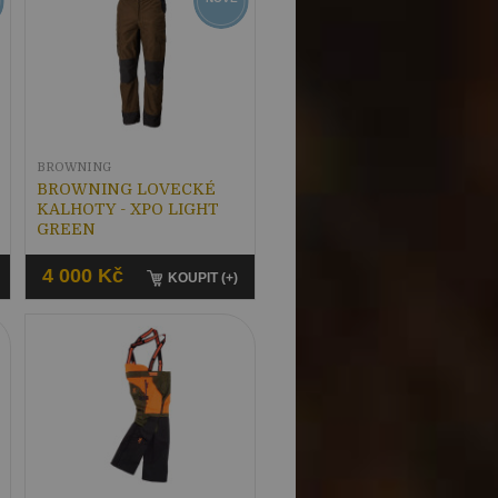
BROWNING
BROWNING LOVECKÉ
KALHOTY - XPO LIGHT
GREEN
4 000 Kč
KOUPIT (+)