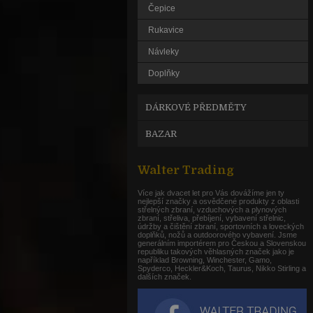
Čepice
Rukavice
Návleky
Doplňky
DÁRKOVÉ PŘEDMĚTY
BAZAR
Walter Trading
Více jak dvacet let pro Vás dovážíme jen ty
nejlepší značky a osvědčené produkty z oblasti
střelných zbraní, vzduchových a plynových
zbraní, střeliva, přebíjení, vybavení střelnic,
údržby a čištění zbraní, sportovních a loveckých
doplňků, nožů a outdoorového vybavení. Jsme
generálním importérem pro Českou a Slovenskou
republiku takových věhlasných značek jako je
například Browning, Winchester, Gamo,
Spyderco, Heckler&Koch, Taurus, Nikko Stirling a
dalších značek.