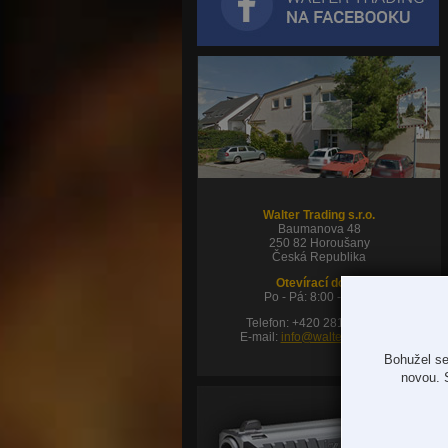
Walter Trading s.r.o.
Baumanova 48
250 82 Horoušany
Česká Republika
Otevírací doba:
Po - Pá: 8:00 - 16:00
Telefon: +420 281 980 180
E-mail:
info@waltertrading.cz
Bohužel se
novou. 