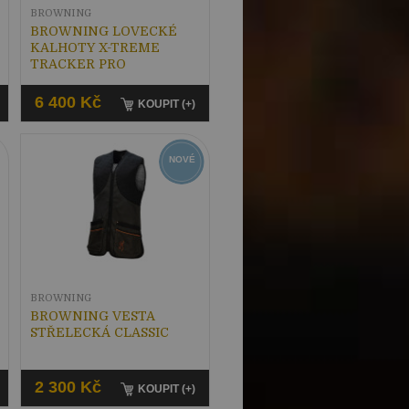
BROWNING
BROWNING LOVECKÉ
KALHOTY X-TREME
TRACKER PRO
6 400 Kč
KOUPIT (+)
NOVÉ
BROWNING
BROWNING VESTA
STŘELECKÁ CLASSIC
2 300 Kč
KOUPIT (+)