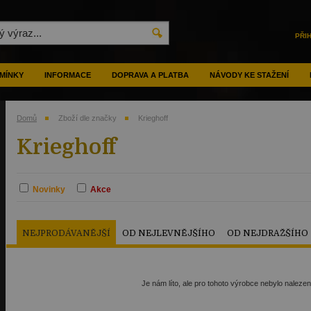
PŘI
MÍNKY
INFORMACE
DOPRAVA A PLATBA
NÁVODY KE STAŽENÍ
Domů
Zboží dle značky
Krieghoff
Krieghoff
Novinky
Akce
NEJPRODÁVANĚJŠÍ
OD NEJLEVNĚJŠÍHO
OD NEJDRAŽŠÍHO
Je nám líto, ale pro tohoto výrobce nebylo naleze