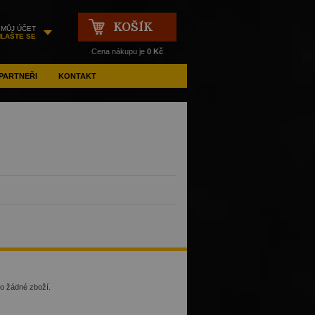
KOŠÍK
MŮJ ÚČET
HLAŠTE SE
Cena nákupu je
0 Kč
PARTNEŘI
KONTAKT
no žádné zboží.