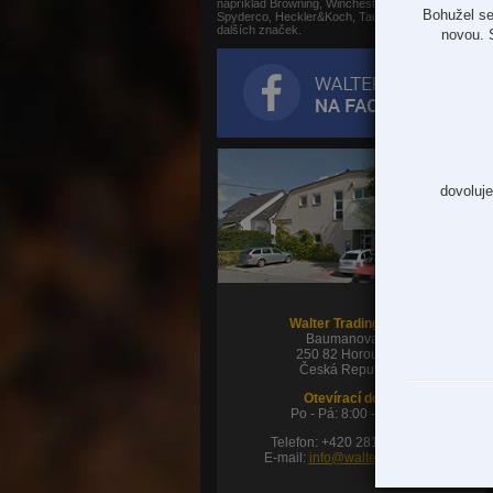
například Browning, Winchester, Gamo,
Bohužel se
Spyderco, Heckler&Koch, Taurus, Nikko Stirling a
dalších značek.
novou. 
dovoluje
Walter Trading s.r.o.
Baumanova 48
250 82 Horoušany
Česká Republika
Otevírací doba:
Po - Pá: 8:00 - 16:00
Telefon: +420 281 980 180
E-mail:
info@waltertrading.cz