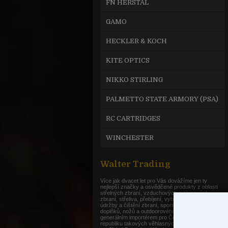
FN HERSTAL
GAMO
HECKLER & KOCH
KITE OPTICS
NIKKO STIRLING
PALMETTO STATE ARMORY (PSA)
RC CARTRIDGES
WINCHESTER
Walter Trading
Více jak dvacet let pro Vás dovážíme jen ty
nejlepší značky a osvědčené produkty z oblasti
střelných zbraní, vzduchových a plynových
zbraní, střeliva, přebíjení, vybavení střelnic,
údržby a čištění zbraní, sportovních a loveckých
doplňků, nožů a outdoorového vybavení. Jsme
generálním importérem pro Českou a Slovenskou
republiku takových věhlasných značek jako je