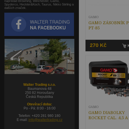
například Browning, Winchester, Gamo,
Spyderco, Heckler&Koch, Taurus, Nikko Stirling a
dalších značek.
GAMO
GAMO ZÁSOBNÍK P-
PT-85
270 Kč
Walter Trading s.r.o.
Baumanova 48
250 82 Horoušany
Česká Republika
Otevírací doba:
GAMO
Po - Pá: 8:00 - 16:00
GAMO DIABOLKY
Telefon: +420 281 980 180
ROCKET CAL. .4,5 A 
E-mail:
info@waltertrading.cz