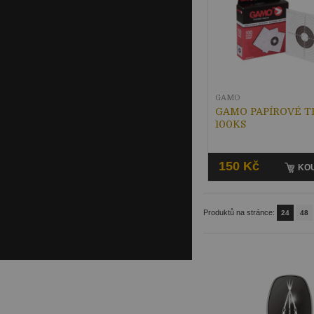
GAMO
GAMO PAPÍROVÉ T
100KS
150 Kč
KOU
Produktů na stránce:
24
48