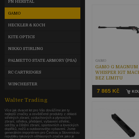
FN HERSTAL
GAMO
HECKLER & KOCH
KITE OPTICS
NIKKO STIRLING
PALMETTO STATE ARMORY (PSA)
GAMO
GAMO G MAGNUM 
RC CARTRIDGES
WHISPER IGT MACH
BEZ LIMITU
WINCHESTER
7 865 Kč
KOU
Walter Trading
Více jak dvacet let pro Vás dovážíme jen ty
nejlepší značky a osvědčené produkty z oblasti
střelných zbraní, vzduchových a plynových
zbraní, střeliva, přebíjení, vybavení střelnic,
údržby a čištění zbraní, sportovních a loveckých
doplňků, nožů a outdoorového vybavení. Jsme
generálním importérem pro Českou a Slovenskou
republiku takových věhlasných značek jako je