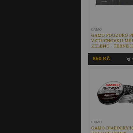
GAMO
GAMO POUZDRO P
VZDUCHOVKU MĚ
ZELENO - ČERNÉ 1
850 Kč
GAMO
GAMO DIABOLKY 1