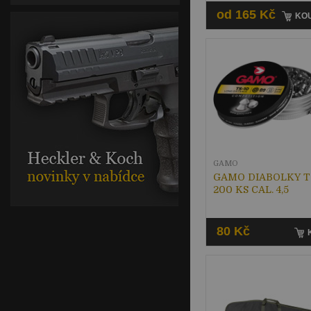
od 165 Kč
KOU
GAMO
GAMO DIABOLKY T
200 KS CAL. 4,5
80 Kč