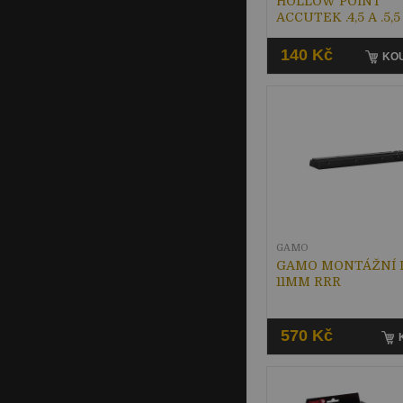
HOLLOW POINT
ACCUTEK .4,5 A .5,5
140 Kč
KOU
GAMO
GAMO MONTÁŽNÍ 
11MM RRR
570 Kč