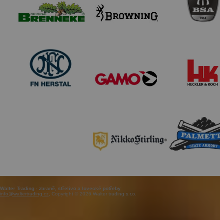
Walter Trading - zbraně, střelivo a lovecké potřeby
info@waltertrading.cz
, Copyright © 2026 Walter trading s.r.o.