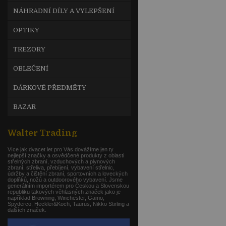
NÁHRADNÍ DÍLY A VYLEPŠENÍ
OPTIKY
TREZORY
OBLEČENÍ
DÁRKOVÉ PŘEDMĚTY
BAZAR
Walter Trading
Více jak dvacet let pro Vás dovážíme jen ty
nejlepší značky a osvědčené produkty z oblasti
střelných zbraní, vzduchových a plynových
zbraní, střeliva, přebíjení, vybavení střelnic,
údržby a čištění zbraní, sportovních a loveckých
doplňků, nožů a outdoorového vybavení. Jsme
generálním importérem pro Českou a Slovenskou
republiku takových věhlasných značek jako je
například Browning, Winchester, Gamo,
Spyderco, Heckler&Koch, Taurus, Nikko Stirling a
dalších značek.