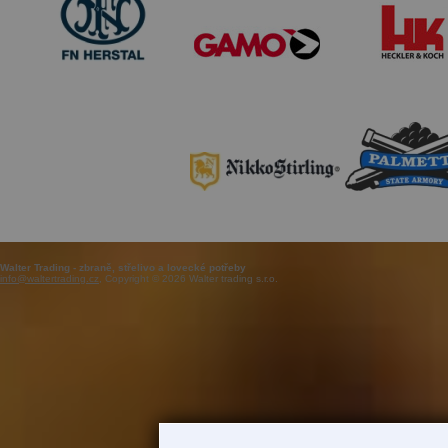
Walter Trading - zbraně, střelivo a lovecké potřeby
info@waltertrading.cz
, Copyright © 2026 Walter trading s.r.o.