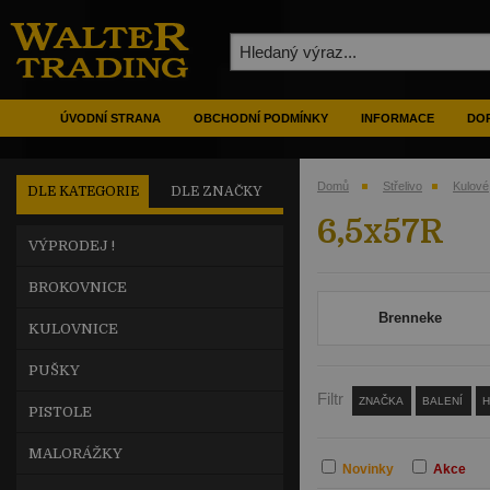
ÚVODNÍ STRANA
OBCHODNÍ PODMÍNKY
INFORMACE
DOP
Domů
Střelivo
Kulové
DLE KATEGORIE
DLE ZNAČKY
6,5x57R
VÝPRODEJ !
BROKOVNICE
Brenneke
KULOVNICE
PUŠKY
Filtr
ZNAČKA
BALENÍ
PISTOLE
MALORÁŽKY
Novinky
Akce