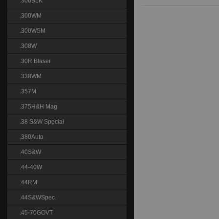
.300BLK
.300WM
.300WSM
.308W
.30R Blaser
.338WM
.357M
.375H&H Mag
.38 S&W Special
.380Auto
.40S&W
.44-40W
.44RM
.44S&WSpec.
.45-70GOVT