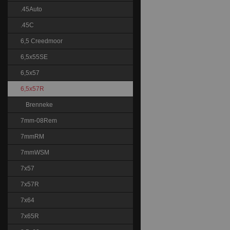
.45Auto
.45C
6,5 Creedmoor
6,5x55SE
6,5x57
6,5x57R
Brenneke
7mm-08Rem
7mmRM
7mmWSM
7x57
7x57R
7x64
7x65R