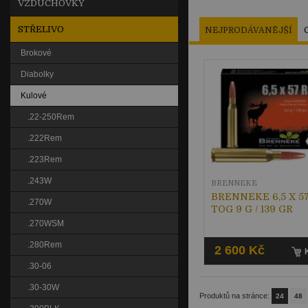
VZDUCHOVKY
STŘELIVO
NEJPRODÁVANĚJŠÍ
Brokové
Diabolky
Kulové
.22-250Rem
.222Rem
.223Rem
.243W
BRENNEKE
BRENNEKE 6,5 X 57
.270W
TOG 9 G / 139 GR
.270WSM
.280Rem
2 600 Kč
.30-06
.30-30W
Produktů na stránce:
24
48