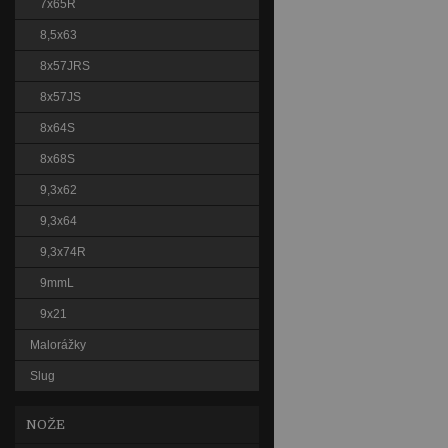
7x65R
8,5x63
8x57JRS
8x57JS
8x64S
8x68S
9,3x62
9,3x64
9,3x74R
9mmL
9x21
Malorážky
Slug
NOŽE