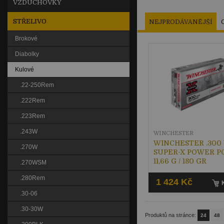
VZDUCHOVKY
STŘELIVO
NEJPRODÁVANĚJŠÍ
Brokové
Diabolky
Kulové
.22-250Rem
.222Rem
.223Rem
.243W
WINCHESTER
WINCHESTER .300
.270W
SUPER-X POWER P
11,66 G / 180 GR
.270WSM
.280Rem
1 424 Kč
.30-06
.30-30W
Produktů na stránce:
24
48