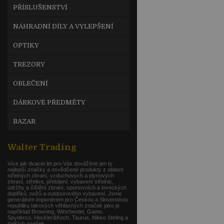
PŘÍSLUŠENSTVÍ
NÁHRADNÍ DÍLY A VYLEPŠENÍ
OPTIKY
TREZORY
OBLEČENÍ
DÁRKOVÉ PŘEDMĚTY
BAZAR
Walter Trading
Více jak dvacet let pro Vás dovážíme jen ty
nejlepší značky a osvědčené produkty z oblasti
střelných zbraní, vzduchových a plynových
zbraní, střeliva, přebíjení, vybavení střelnic,
údržby a čištění zbraní, sportovních a loveckých
doplňků, nožů a outdoorového vybavení. Jsme
generálním importérem pro Českou a Slovenskou
republiku takových věhlasných značek jako je
například Browning, Winchester, Gamo,
Spyderco, Heckler&Koch, Taurus, Nikko Stirling a
dalších značek.