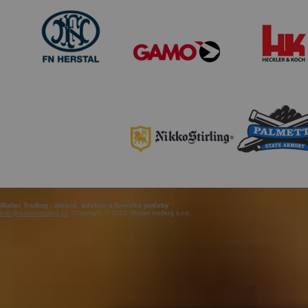
Walter Trading - zbraně, střelivo a lovecké potřeby
info@waltertrading.cz
, Copyright © 2026 Walter trading s.r.o.