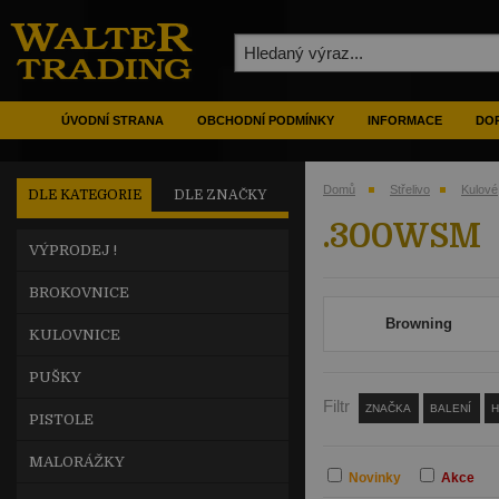
ÚVODNÍ STRANA
OBCHODNÍ PODMÍNKY
INFORMACE
DOP
Domů
Střelivo
Kulové
DLE KATEGORIE
DLE ZNAČKY
.300WSM
VÝPRODEJ !
BROKOVNICE
Browning
KULOVNICE
PUŠKY
Filtr
ZNAČKA
BALENÍ
PISTOLE
MALORÁŽKY
Novinky
Akce