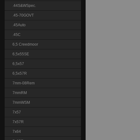
.44S&WSpec.
.45-70GOVT
.45Auto
.45C
6,5 Creedmoor
6,5x55SE
6,5x57
6,5x57R
7mm-08Rem
7mmRM
7mmWSM
7x57
7x57R
7x64