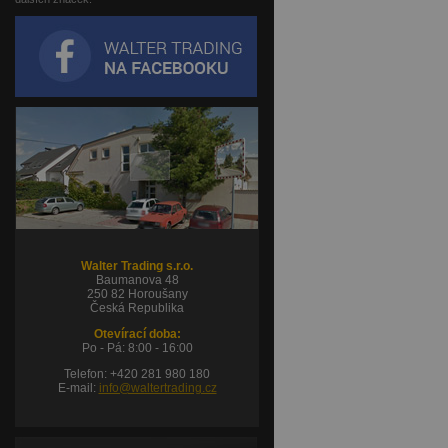
Walter Trading s.r.o.
Baumanova 48
250 82 Horoušany
Česká Republika
Otevírací doba:
Po - Pá: 8:00 - 16:00
Telefon: +420 281 980 180
E-mail:
info@waltertrading.cz