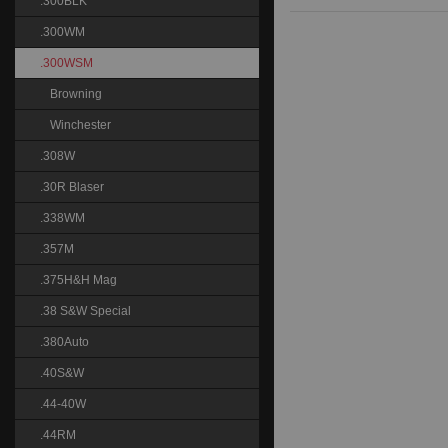
.300BLK
.300WM
.300WSM
Browning
Winchester
.308W
.30R Blaser
.338WM
.357M
.375H&H Mag
.38 S&W Special
.380Auto
.40S&W
.44-40W
.44RM