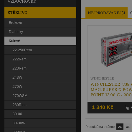
VZDUCHOVKY
STŘELIVO
NEJPRODÁVANĚJŠÍ
Brokové
Diabolky
Kulové
.22-250Rem
.222Rem
.223Rem
.243W
WINCHESTER
WINCHESTER .338 
.270W
MAG. SUPER-X PO
POINT 12,96 G / 20
.270WSM
.280Rem
1 340 Kč
.30-06
.30-30W
Produktů na stránce:
24
48