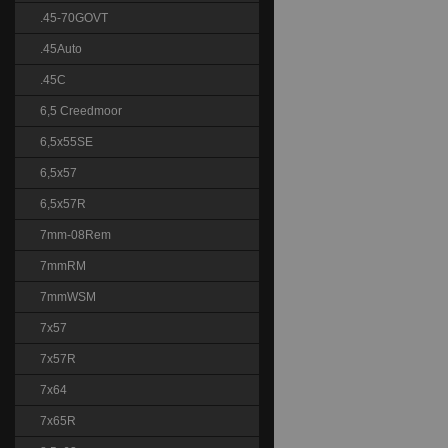
.45-70GOVT
.45Auto
.45C
6,5 Creedmoor
6,5x55SE
6,5x57
6,5x57R
7mm-08Rem
7mmRM
7mmWSM
7x57
7x57R
7x64
7x65R