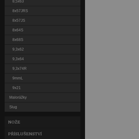
8,5x63
8x57JRS
8x57JS
8x64S
8x68S
9,3x62
9,3x64
9,3x74R
9mmL
9x21
Malorážky
Slug
NOŽE
PŘÍSLUŠENSTVÍ