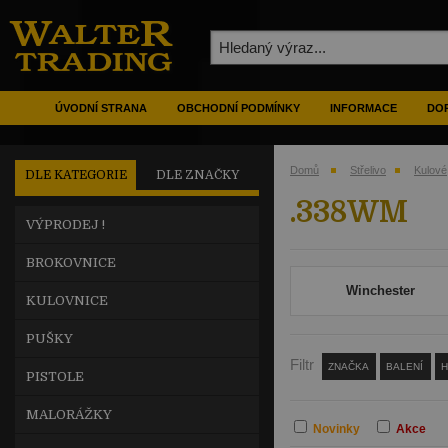
ÚVODNÍ STRANA
OBCHODNÍ PODMÍNKY
INFORMACE
DOP
Domů
Střelivo
Kulové
DLE KATEGORIE
DLE ZNAČKY
.338WM
VÝPRODEJ !
BROKOVNICE
Winchester
KULOVNICE
PUŠKY
Filtr
ZNAČKA
BALENÍ
PISTOLE
MALORÁŽKY
Novinky
Akce