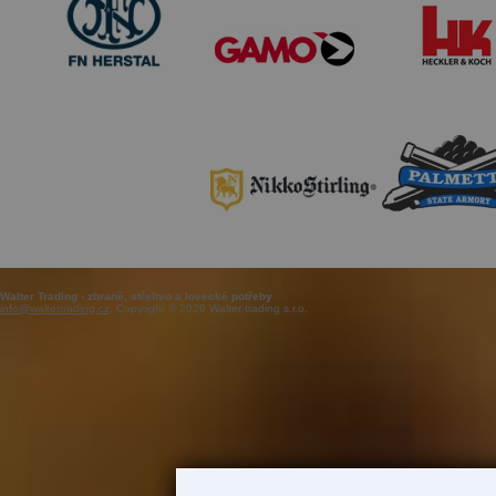
Walter Trading - zbraně, střelivo a lovecké potřeby
info@waltertrading.cz
, Copyright © 2026 Walter trading s.r.o.