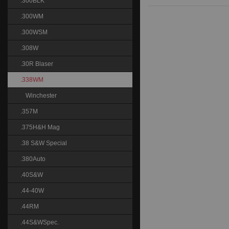
.300BLK
.300WM
.300WSM
.308W
.30R Blaser
.338WM
Winchester
.357M
.375H&H Mag
.38 S&W Special
.380Auto
.40S&W
.44-40W
.44RM
.44S&WSpec.