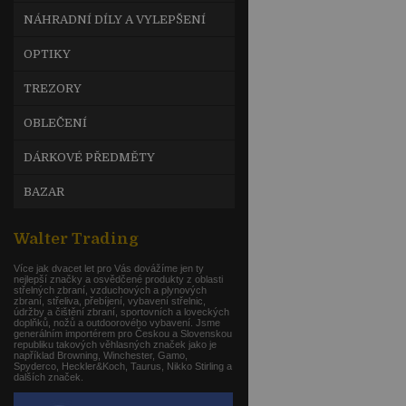
NÁHRADNÍ DÍLY A VYLEPŠENÍ
OPTIKY
TREZORY
OBLEČENÍ
DÁRKOVÉ PŘEDMĚTY
BAZAR
Walter Trading
Více jak dvacet let pro Vás dovážíme jen ty
nejlepší značky a osvědčené produkty z oblasti
střelných zbraní, vzduchových a plynových
zbraní, střeliva, přebíjení, vybavení střelnic,
údržby a čištění zbraní, sportovních a loveckých
doplňků, nožů a outdoorového vybavení. Jsme
generálním importérem pro Českou a Slovenskou
republiku takových věhlasných značek jako je
například Browning, Winchester, Gamo,
Spyderco, Heckler&Koch, Taurus, Nikko Stirling a
dalších značek.