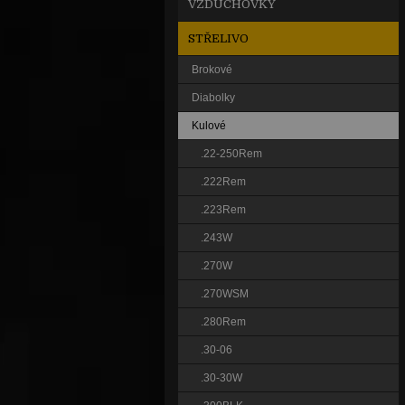
VZDUCHOVKY
STŘELIVO
Brokové
Diabolky
Kulové
.22-250Rem
.222Rem
.223Rem
.243W
.270W
.270WSM
.280Rem
.30-06
.30-30W