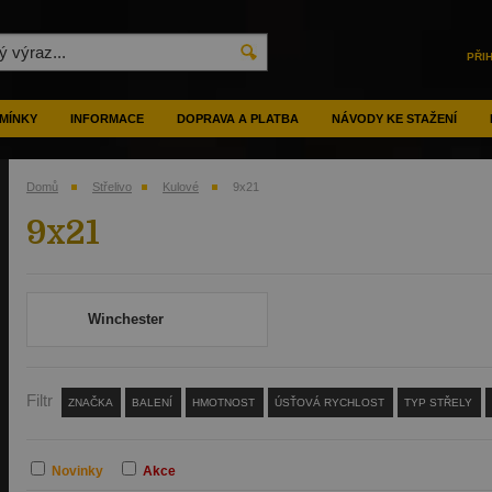
PŘI
MÍNKY
INFORMACE
DOPRAVA A PLATBA
NÁVODY KE STAŽENÍ
Domů
Střelivo
Kulové
9x21
9x21
Winchester
Filtr
ZNAČKA
BALENÍ
HMOTNOST
ÚSŤOVÁ RYCHLOST
TYP STŘELY
Novinky
Akce