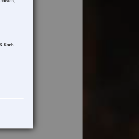
dalších,
 & Koch
.