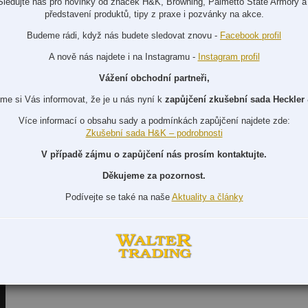
Sledujte nás pro novinky od značek H&K, Browning, Palmetto State Armory a 
představení produktů, tipy z praxe i pozvánky na akce.
Budeme rádi, když nás budete sledovat znovu -
Facebook profil
A nově nás najdete i na Instagramu -
Instagram profil
Vážení obchodní partneři,
me si Vás informovat, že je u nás nyní k
zapůjčení zkušební sada Heckler
Více informací o obsahu sady a podmínkách zapůjčení najdete zde:
Zkušební sada H&K – podrobnosti
V případě zájmu o zapůjčení nás prosím kontaktujte.
Děkujeme za pozornost.
Podívejte se také na naše
Aktuality a články