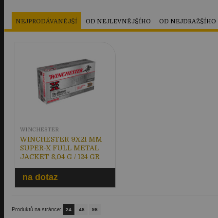
NEJPRODÁVANĚJŠÍ
OD NEJLEVNĚJŠÍHO
OD NEJDRAŽŠÍHO
WINCHESTER
WINCHESTER 9X21 MM
SUPER-X FULL METAL
JACKET 8,04 G / 124 GR
na dotaz
Produktů na stránce:
24
48
96