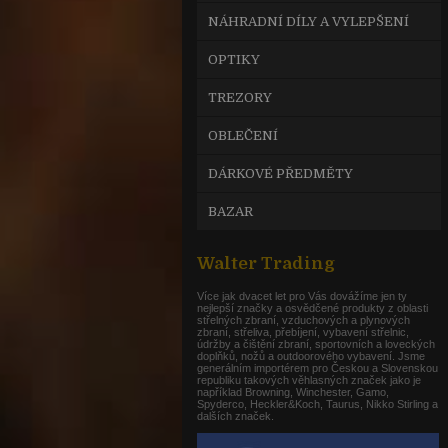
NÁHRADNÍ DÍLY A VYLEPŠENÍ
OPTIKY
TREZORY
OBLEČENÍ
DÁRKOVÉ PŘEDMĚTY
BAZAR
Walter Trading
Více jak dvacet let pro Vás dovážíme jen ty
nejlepší značky a osvědčené produkty z oblasti
střelných zbraní, vzduchových a plynových
zbraní, střeliva, přebíjení, vybavení střelnic,
údržby a čištění zbraní, sportovních a loveckých
doplňků, nožů a outdoorového vybavení. Jsme
generálním importérem pro Českou a Slovenskou
republiku takových věhlasných značek jako je
například Browning, Winchester, Gamo,
Spyderco, Heckler&Koch, Taurus, Nikko Stirling a
dalších značek.