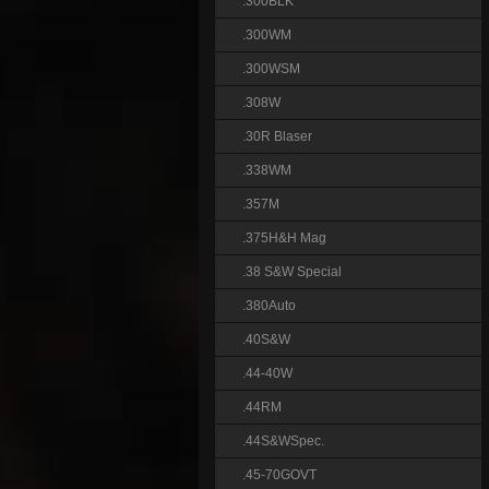
.300BLK
.300WM
.300WSM
.308W
.30R Blaser
.338WM
.357M
.375H&H Mag
.38 S&W Special
.380Auto
.40S&W
.44-40W
.44RM
.44S&WSpec.
.45-70GOVT