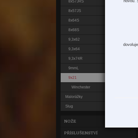
novou. 
8x57JRS
8x57JS
8x64S
8x68S
9,3x62
dovoluje
9,3x64
9,3x74R
9mmL
9x21
Winchester
Malorážky
Slug
NOŽE
PŘÍSLUŠENSTVÍ