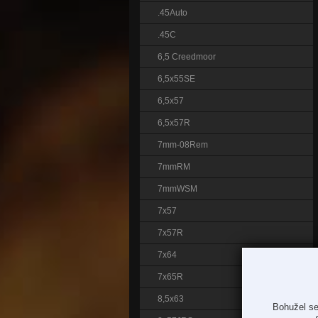
.45Auto
.45C
6,5 Creedmoor
6,5x55SE
6,5x57
6,5x57R
7mm-08Rem
7mmRM
7mmWSM
7x57
7x57R
7x64
7x65R
8,5x63
Bohužel se