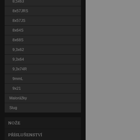
8,5x63
8x57JRS
8x57JS
8x64S
8x68S
9,3x62
9,3x64
9,3x74R
9mmL
9x21
Malorážky
Slug
NOŽE
PŘÍSLUŠENSTVÍ