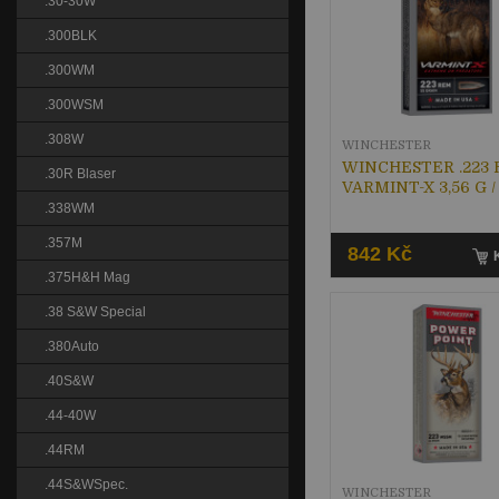
.30-30W
.300BLK
.300WM
.300WSM
.308W
WINCHESTER
WINCHESTER .223 
.30R Blaser
VARMINT-X 3,56 G /
.338WM
.357M
842 Kč
.375H&H Mag
.38 S&W Special
.380Auto
.40S&W
.44-40W
.44RM
.44S&WSpec.
WINCHESTER