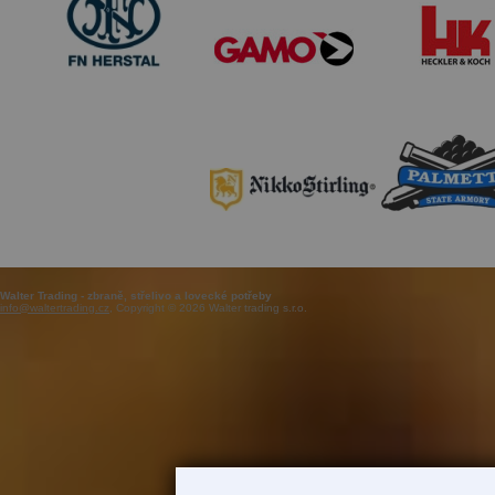
Walter Trading - zbraně, střelivo a lovecké potřeby
info@waltertrading.cz
, Copyright © 2026 Walter trading s.r.o.