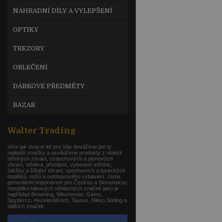
NÁHRADNÍ DÍLY A VYLEPŠENÍ
OPTIKY
TREZORY
OBLEČENÍ
DÁRKOVÉ PŘEDMĚTY
BAZAR
Walter Trading
Více jak dvacet let pro Vás dovážíme jen ty
nejlepší značky a osvědčené produkty z oblasti
střelných zbraní, vzduchových a plynových
zbraní, střeliva, přebíjení, vybavení střelnic,
údržby a čištění zbraní, sportovních a loveckých
doplňků, nožů a outdoorového vybavení. Jsme
generálním importérem pro Českou a Slovenskou
republiku takových věhlasných značek jako je
například Browning, Winchester, Gamo,
Spyderco, Heckler&Koch, Taurus, Nikko Stirling a
dalších značek.