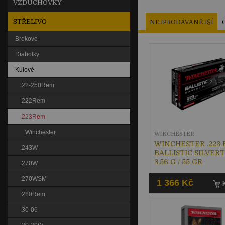
VZDUCHOVKY
STŘELIVO
NEJPRODÁVANĚJŠÍ
Brokové
Diabolky
Kulové
.22-250Rem
.222Rem
.223Rem
Winchester
WINCHESTER
WINCHESTER .223 
.243W
BALLISTIC SILVERT
3,56 G / 55 GR
.270W
.270WSM
1 366 Kč
.280Rem
.30-06