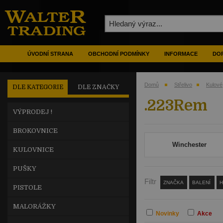
ÚVODNÍ STRANA
OBCHODNÍ PODMÍNKY
INFORMACE
DOP
Domů
Střelivo
Kulové
DLE KATEGORIE
DLE ZNAČKY
.223Rem
VÝPRODEJ !
BROKOVNICE
Winchester
KULOVNICE
PUŠKY
Filtr
ZNAČKA
BALENÍ
PISTOLE
MALORÁŽKY
Novinky
Akce