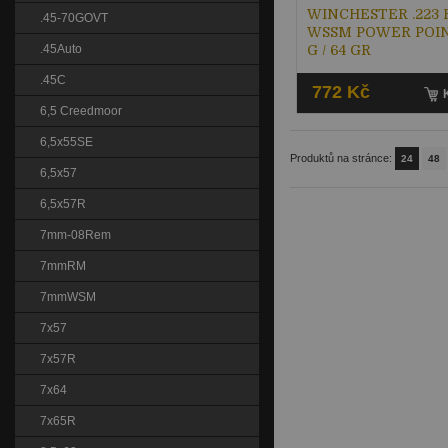
WINCHESTER .223 
.45-70GOVT
WSSM POWER POINT
.45Auto
G / 64 GR
.45C
772 Kč
6,5 Creedmoor
6,5x55SE
Produktů na stránce:
24
48
6,5x57
6,5x57R
7mm-08Rem
7mmRM
7mmWSM
7x57
7x57R
7x64
7x65R