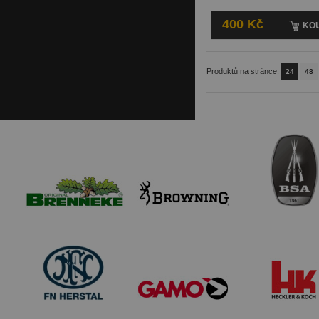
400 Kč
KOU
Produktů na stránce:
24
48