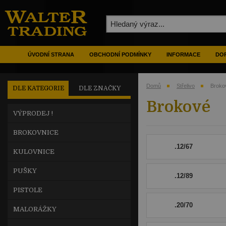
ÚVODNÍ STRANA
OBCHODNÍ PODMÍNKY
INFORMACE
DOP
Domů
Střelivo
Broko
DLE KATEGORIE
DLE ZNAČKY
Brokové
VÝPRODEJ !
BROKOVNICE
.12/67
KULOVNICE
PUŠKY
.12/89
PISTOLE
.20/70
MALORÁŽKY