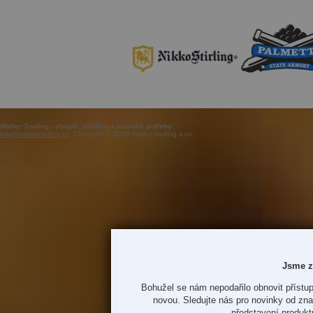
Walter Trading - zbraně, střelivo a lovecké potřeby
info@waltertrading.cz
, Copyright © 2026 Walter trading s.r.o.
Jsme z
Bohužel se nám nepodařilo obnovit přístup
novou. Sledujte nás pro novinky od zn
představení produkt