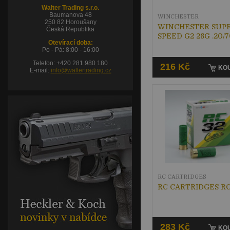
Walter Trading s.r.o.
Baumanova 48
WINCHESTER
250 82 Horoušany
WINCHESTER SUP
Česká Republika
SPEED G2 28G .20/
Otevírací doba:
Po - Pá: 8:00 - 16:00
Telefon: +420 281 980 180
216 Kč
KOU
E-mail:
info@waltertrading.cz
RC CARTRIDGES
RC CARTRIDGES RC
283 Kč
KOU