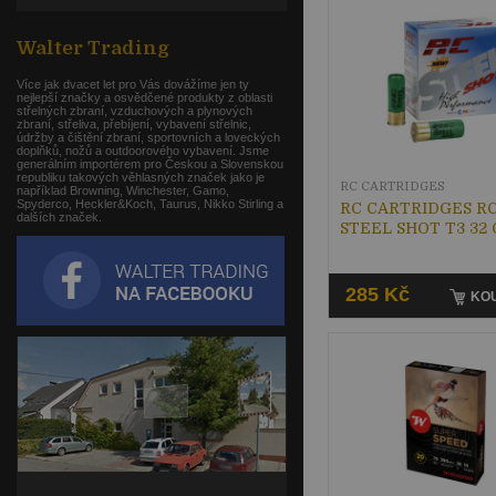
Walter Trading
Více jak dvacet let pro Vás dovážíme jen ty
nejlepší značky a osvědčené produkty z oblasti
střelných zbraní, vzduchových a plynových
zbraní, střeliva, přebíjení, vybavení střelnic,
údržby a čištění zbraní, sportovních a loveckých
doplňků, nožů a outdoorového vybavení. Jsme
generálním importérem pro Českou a Slovenskou
republiku takových věhlasných značek jako je
RC CARTRIDGES
například Browning, Winchester, Gamo,
Spyderco, Heckler&Koch, Taurus, Nikko Stirling a
RC CARTRIDGES RC
dalších značek.
STEEL SHOT T3 32 
285 Kč
KOU