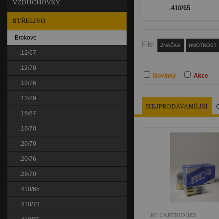
VZDUCHOVKY
.410/65
STŘELIVO
Brokové
Filtr
ZNAČKA
HMOTNOST
.12/67
.12/70
Novinky
Akce
.12/76
.12/89
NEJPRODÁVANĚJŠÍ
.16/67
.16/70
.20/70
.20/76
.28/70
.410/65
.410/73
RC CARTRIDGES