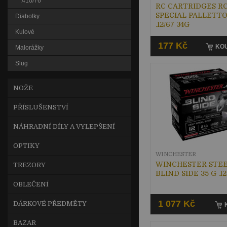
.410/76
RC CARTRIDGES RC
SPECIAL PALLETT
Diabolky
.12/67 34G
Kulové
177 Kč
KOU
Malorážky
Slug
NOŽE
PŘÍSLUŠENSTVÍ
NÁHRADNÍ DÍLY A VYLEPŠENÍ
OPTIKY
WINCHESTER
WINCHESTER STE
TREZORY
BLIND SIDE 35 G .12
OBLEČENÍ
1 077 Kč
DÁRKOVÉ PŘEDMĚTY
BAZAR