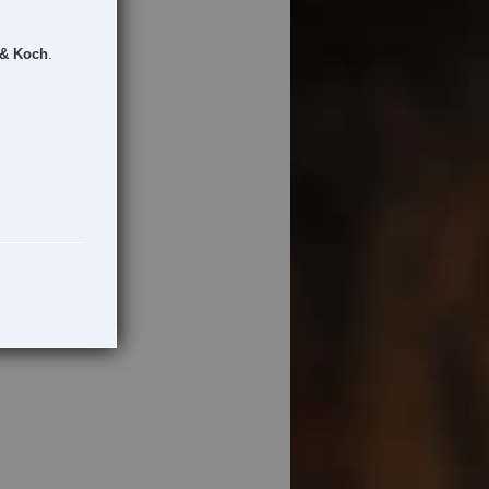
 & Koch
.