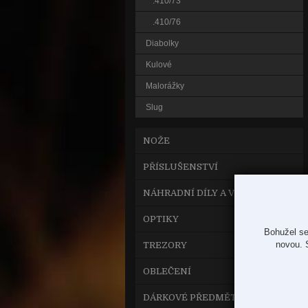
.410/73
.410/76
Diabolky
Kulové
Malorážky
Slug
NOŽE
PŘÍSLUŠENSTVÍ
NÁHRADNÍ DÍLY A VYLEPŠENÍ
OPTIKY
Bohužel se
novou. 
TREZORY
OBLEČENÍ
DÁRKOVÉ PŘEDMĚTY