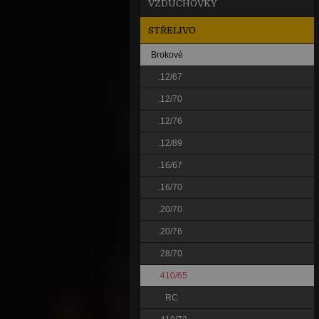
VZDUCHOVKY
STŘELIVO
Brokové
.12/67
.12/70
.12/76
.12/89
.16/67
.16/70
.20/70
.20/76
.28/70
.410/65
RC