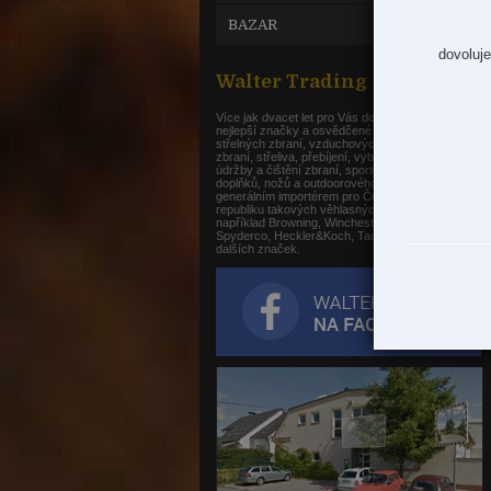
BAZAR
dovoluje
Walter Trading
Více jak dvacet let pro Vás dovážíme jen ty
nejlepší značky a osvědčené produkty z oblasti
střelných zbraní, vzduchových a plynových
zbraní, střeliva, přebíjení, vybavení střelnic,
údržby a čištění zbraní, sportovních a loveckých
doplňků, nožů a outdoorového vybavení. Jsme
generálním importérem pro Českou a Slovenskou
republiku takových věhlasných značek jako je
například Browning, Winchester, Gamo,
Spyderco, Heckler&Koch, Taurus, Nikko Stirling a
dalších značek.