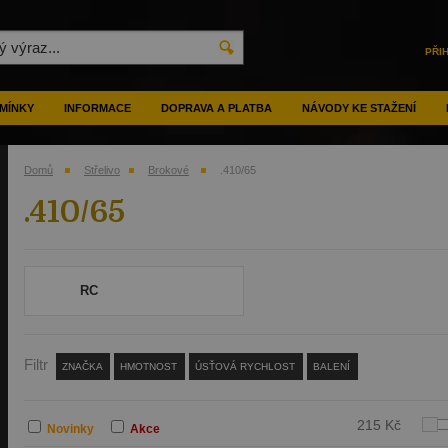
PŘI
MÍNKY
INFORMACE
DOPRAVA A PLATBA
NÁVODY KE STAŽENÍ
Domů
Střelivo
Brokové
.410/65
.410/65
RC
Filtr
ZNAČKA
HMOTNOST
ÚSŤOVÁ RYCHLOST
BALENÍ
215 Kč
Novinky
Akce