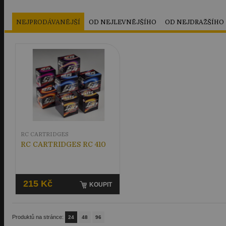
NEJPRODÁVANĚJŠÍ
OD NEJLEVNĚJŠÍHO
OD NEJDRAŽŠÍHO
RC CARTRIDGES
RC CARTRIDGES RC 410
215 Kč
KOUPIT
Produktů na stránce:
24
48
96