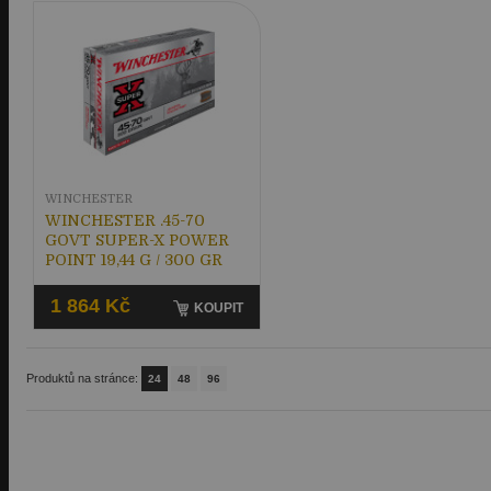
WINCHESTER
WINCHESTER .45-70
GOVT SUPER-X POWER
POINT 19,44 G / 300 GR
1 864 Kč
KOUPIT
Produktů na stránce:
24
48
96