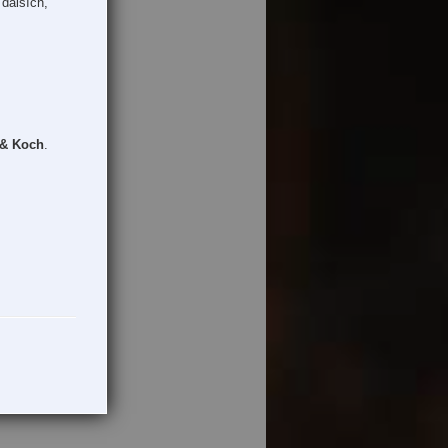
dalších,
 & Koch
.