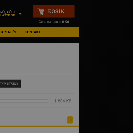
KOŠÍK
MŮJ ÚČET
HLAŠTE SE
Cena nákupu je
0 Kč
PARTNEŘI
KONTAKT
TYP STŘELY
1 864 Kč
1