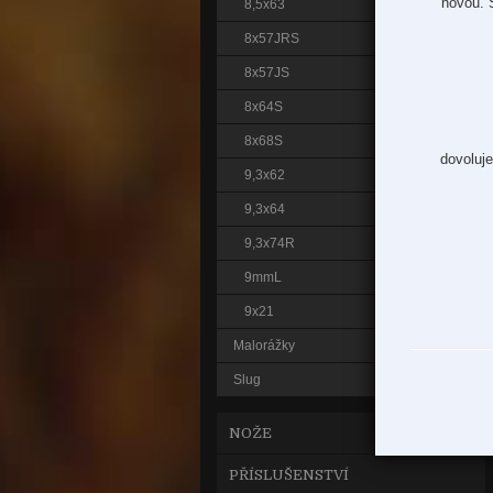
novou. 
8,5x63
8x57JRS
8x57JS
8x64S
8x68S
dovoluje
9,3x62
9,3x64
9,3x74R
9mmL
9x21
Malorážky
Slug
NOŽE
PŘÍSLUŠENSTVÍ