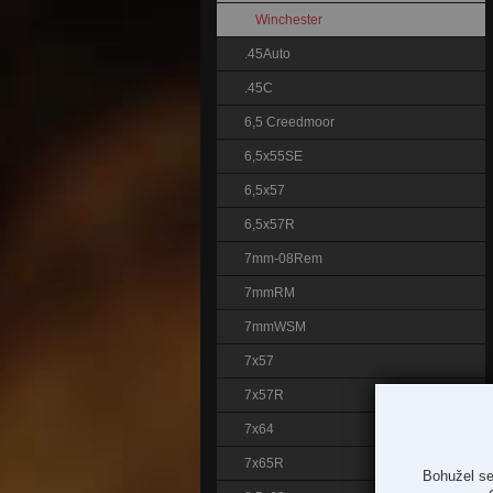
Winchester
.45Auto
.45C
6,5 Creedmoor
6,5x55SE
6,5x57
6,5x57R
7mm-08Rem
7mmRM
7mmWSM
7x57
7x57R
7x64
7x65R
Bohužel se