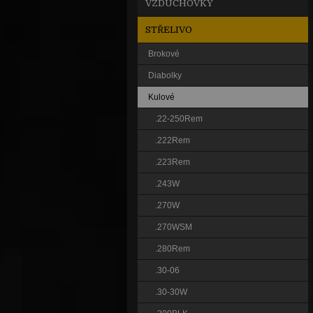
VZDUCHOVKY
STŘELIVO
Brokové
Diabolky
Kulové
.22-250Rem
.222Rem
.223Rem
.243W
.270W
.270WSM
.280Rem
.30-06
.30-30W