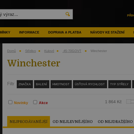
PŘI
MÍNKY
INFORMACE
DOPRAVA A PLATBA
NÁVODY KE STAŽENÍ
Domů
Střelivo
Kulové
.45-70GOVT
Winchester
Winchester
Filtr
ZNAČKA
BALENÍ
HMOTNOST
ÚSŤOVÁ RYCHLOST
TYP STŘELY
1 864 Kč
Novinky
Akce
NEJPRODÁVANĚJŠÍ
OD NEJLEVNĚJŠÍHO
OD NEJDRAŽŠÍHO