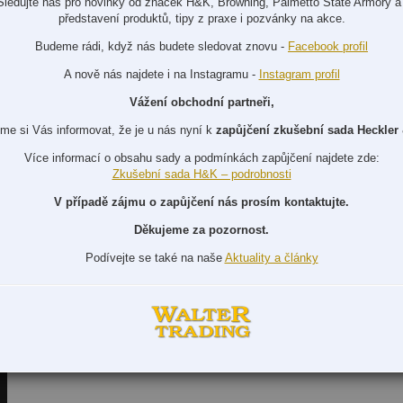
Sledujte nás pro novinky od značek H&K, Browning, Palmetto State Armory a 
představení produktů, tipy z praxe i pozvánky na akce.
Budeme rádi, když nás budete sledovat znovu -
Facebook profil
A nově nás najdete i na Instagramu -
Instagram profil
Vážení obchodní partneři,
me si Vás informovat, že je u nás nyní k
zapůjčení zkušební sada Heckler
Více informací o obsahu sady a podmínkách zapůjčení najdete zde:
Zkušební sada H&K – podrobnosti
V případě zájmu o zapůjčení nás prosím kontaktujte.
Děkujeme za pozornost.
Podívejte se také na naše
Aktuality a články