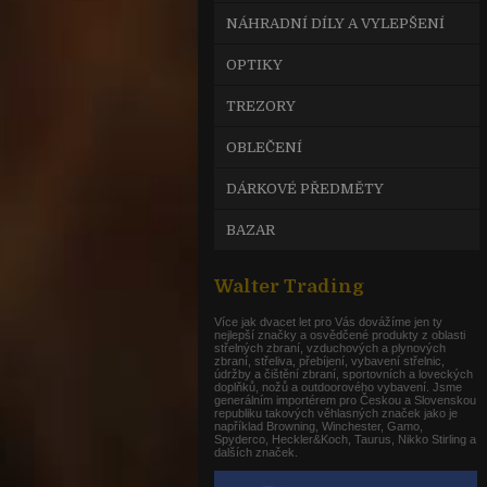
NÁHRADNÍ DÍLY A VYLEPŠENÍ
OPTIKY
TREZORY
OBLEČENÍ
DÁRKOVÉ PŘEDMĚTY
BAZAR
Walter Trading
Více jak dvacet let pro Vás dovážíme jen ty
nejlepší značky a osvědčené produkty z oblasti
střelných zbraní, vzduchových a plynových
zbraní, střeliva, přebíjení, vybavení střelnic,
údržby a čištění zbraní, sportovních a loveckých
doplňků, nožů a outdoorového vybavení. Jsme
generálním importérem pro Českou a Slovenskou
republiku takových věhlasných značek jako je
například Browning, Winchester, Gamo,
Spyderco, Heckler&Koch, Taurus, Nikko Stirling a
dalších značek.