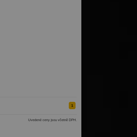
1
Uvedené ceny jsou včetně DPH.