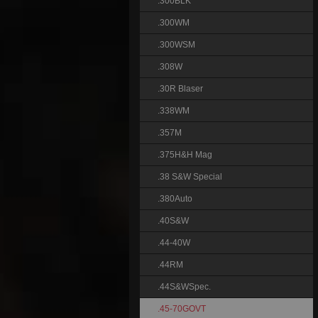
.300BLK
.300WM
.300WSM
.308W
.30R Blaser
.338WM
.357M
.375H&H Mag
.38 S&W Special
.380Auto
.40S&W
.44-40W
.44RM
.44S&WSpec.
.45-70GOVT