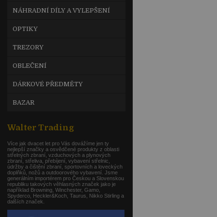
NÁHRADNÍ DÍLY A VYLEPŠENÍ
OPTIKY
TREZORY
OBLEČENÍ
DÁRKOVÉ PŘEDMĚTY
BAZAR
Walter Trading
Více jak dvacet let pro Vás dovážíme jen ty
nejlepší značky a osvědčené produkty z oblasti
střelných zbraní, vzduchových a plynových
zbraní, střeliva, přebíjení, vybavení střelnic,
údržby a čištění zbraní, sportovních a loveckých
doplňků, nožů a outdoorového vybavení. Jsme
generálním importérem pro Českou a Slovenskou
republiku takových věhlasných značek jako je
například Browning, Winchester, Gamo,
Spyderco, Heckler&Koch, Taurus, Nikko Stirling a
dalších značek.