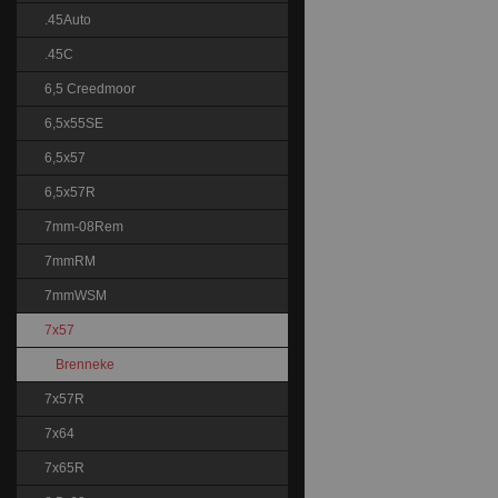
.45Auto
.45C
6,5 Creedmoor
6,5x55SE
6,5x57
6,5x57R
7mm-08Rem
7mmRM
7mmWSM
7x57
Brenneke
7x57R
7x64
7x65R