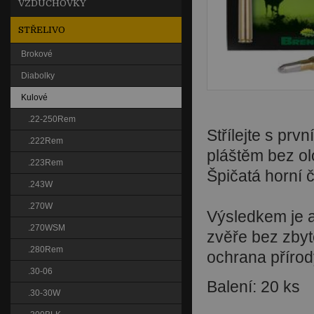
VZDUCHOVKY
STŘELIVO
Brokové
Diabolky
Kulové
.22-250Rem
Střílejte s prvn
.222Rem
pláštěm bez ol
.223Rem
Špičatá horní 
.243W
.270W
Výsledkem je ab
.270WSM
zvěře bez zbyt
.280Rem
ochrana přírod
.30-06
Balení: 20 ks
.30-30W