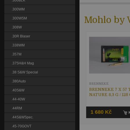
.300BLK
.300WM
Mohlo by V
.300WSM
.308W
.30R Blaser
.338WM
.357M
.375H&H Mag
.38 S&W Special
.380Auto
BRENNEKE
BRENNEKE 7 X 57 
.40S&W
NATURE 8,3 G / 128
.44-40W
.44RM
1 680 Kč
.44S&WSpec.
.45-70GOVT