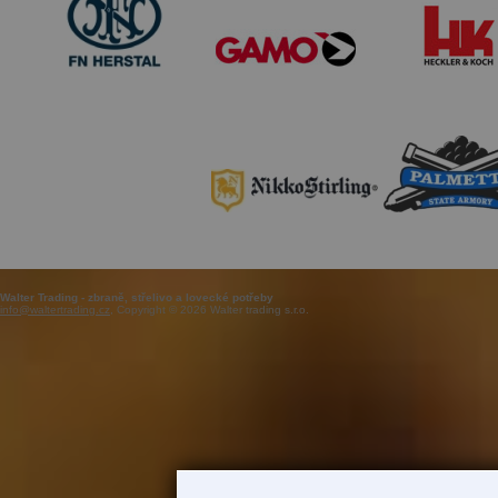
Walter Trading - zbraně, střelivo a lovecké potřeby
info@waltertrading.cz
, Copyright © 2026 Walter trading s.r.o.