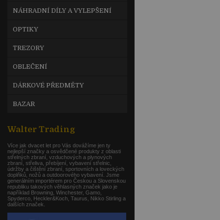
NÁHRADNÍ DÍLY A VYLEPŠENÍ
OPTIKY
TREZORY
OBLEČENÍ
DÁRKOVÉ PŘEDMĚTY
BAZAR
Walter Trading
Více jak dvacet let pro Vás dovážíme jen ty
nejlepší značky a osvědčené produkty z oblasti
střelných zbraní, vzduchových a plynových
zbraní, střeliva, přebíjení, vybavení střelnic,
údržby a čištění zbraní, sportovních a loveckých
doplňků, nožů a outdoorového vybavení. Jsme
generálním importérem pro Českou a Slovenskou
republiku takových věhlasných značek jako je
například Browning, Winchester, Gamo,
Spyderco, Heckler&Koch, Taurus, Nikko Stirling a
dalších značek.