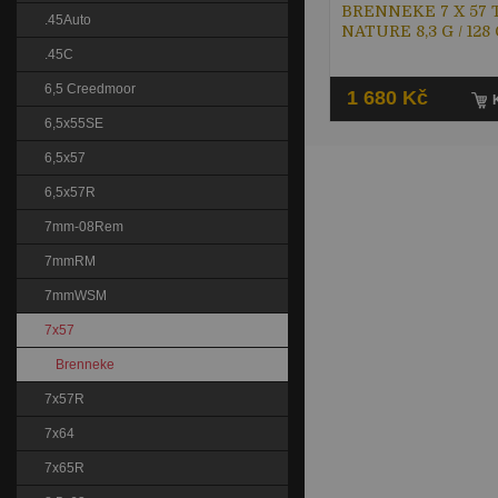
BRENNEKE 7 X 57 
.45Auto
NATURE 8,3 G / 128
.45C
6,5 Creedmoor
1 680 Kč
6,5x55SE
6,5x57
6,5x57R
7mm-08Rem
7mmRM
7mmWSM
7x57
Brenneke
7x57R
7x64
7x65R