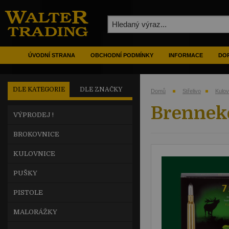
ÚVODNÍ STRANA
OBCHODNÍ PODMÍNKY
INFORMACE
DOP
DLE KATEGORIE
DLE ZNAČKY
Domů
Střelivo
Kulo
Brenneke 
VÝPRODEJ !
BROKOVNICE
KULOVNICE
PUŠKY
PISTOLE
MALORÁŽKY