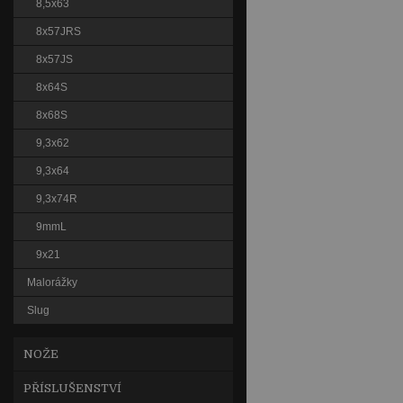
8,5x63
8x57JRS
8x57JS
8x64S
8x68S
9,3x62
9,3x64
9,3x74R
9mmL
9x21
Malorážky
Slug
NOŽE
PŘÍSLUŠENSTVÍ