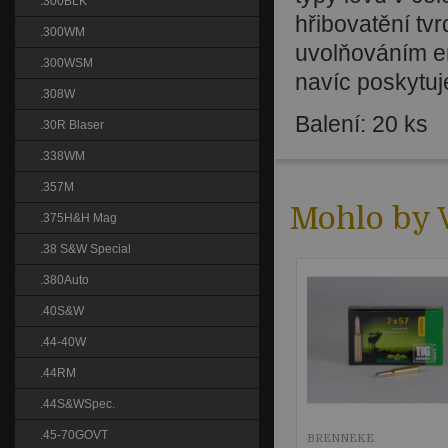
.300BLK
hřibovatění tv
.300WM
uvolňováním e
.300WSM
navíc poskytuj
.308W
Balení: 20 ks
.30R Blaser
.338WM
.357M
Mohlo by V
.375H&H Mag
.38 S&W Special
.380Auto
.40S&W
.44-40W
.44RM
.44S&WSpec.
.45-70GOVT
BRENNEKE