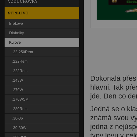
VZDUCHOVKY
STŘELIVO
Brokové
Diabolky
Kulové
.22-250Rem
.222Rem
.223Rem
Dokonalá přes
.243W
hlavni. Tak pře
.270W
jde. Den co de
.270WSM
Jedná se o kla
.280Rem
známá svou vyn
.30-06
jedna z nejúsp
.30-30W
typy lovu v c