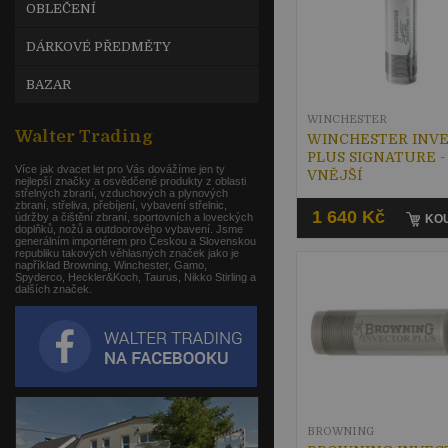
OBLEČENÍ
DÁRKOVÉ PŘEDMĚTY
BAZAR
WINCHESTER
Walter Trading
WINCHESTER INV
PLUS SIGNATURE -
Více jak dvacet let pro Vás dovážíme jen ty
VNĚJŠÍ
nejlepší značky a osvědčené produkty z oblasti
střelných zbraní, vzduchových a plynových
zbraní, střeliva, přebíjení, vybavení střelnic,
1 640 Kč
údržby a čištění zbraní, sportovních a loveckých
KOU
doplňků, nožů a outdoorového vybavení. Jsme
generálním importérem pro Českou a Slovenskou
republiku takových věhlasných značek jako je
například Browning, Winchester, Gamo,
Spyderco, Heckler&Koch, Taurus, Nikko Stirling a
dalších značek.
BROWNING