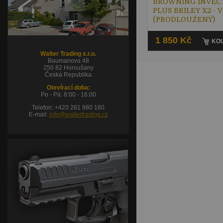
BROWNING INVEC
PLUS BRILEY X2 - 
(PRODLOUŽENÝ)
1 850 Kč
KOU
Walter Trading s.r.o.
Baumanova 48
250 82 Horoušany
Česká Republika
Otevírací doba:
Po - Pá: 8:00 - 16:00
Telefon: +420 281 980 180
E-mail:
info@waltertrading.cz