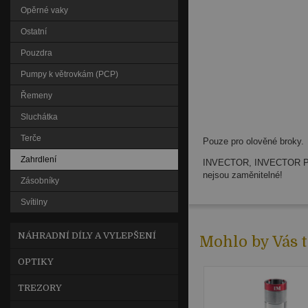
Opěrné vaky
Ostatní
Pouzdra
Pumpy k větrovkám (PCP)
Řemeny
Sluchátka
Terče
Pouze pro olověné broky.
Zahrdlení
INVECTOR, INVECTOR 
nejsou zaměnitelné!
Zásobníky
Svítilny
NÁHRADNÍ DÍLY A VYLEPŠENÍ
Mohlo by Vás t
OPTIKY
TREZORY