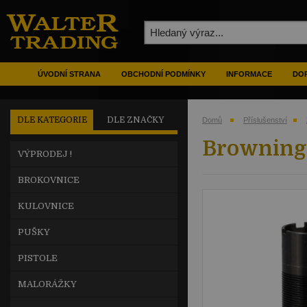
ÚVODNÍ STRANA
OBCHODNÍ PODMÍNKY
INFORMACE
DOP
DLE KATEGORIE
DLE ZNAČKY
Domů
Příslušenství
Browning 
VÝPRODEJ !
BROKOVNICE
KULOVNICE
PUŠKY
PISTOLE
MALORÁŽKY