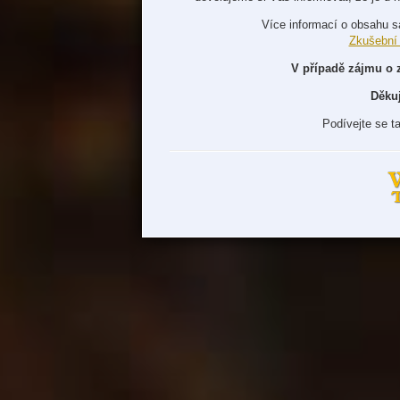
Více informací o obsahu s
Zkušební
V případě zájmu o 
Děku
Podívejte se t