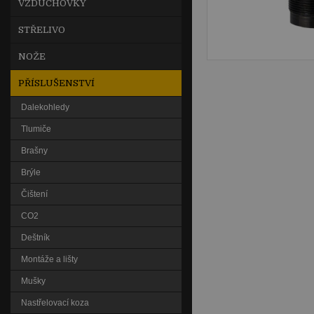
VZDUCHOVKY
STŘELIVO
NOŽE
PŘÍSLUŠENSTVÍ
Dalekohledy
Tlumiče
Brašny
Brýle
Čištení
CO2
Deštník
Montáže a lišty
Mušky
Nastřelovací koza