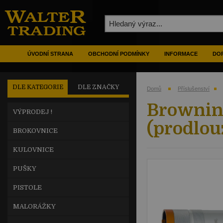
ÚVODNÍ STRANA
OBCHODNÍ PODMÍNKY
INFORMACE
DOP
DLE KATEGORIE
DLE ZNAČKY
Domů
Příslušenství
Browning
VÝPRODEJ !
(prodlou
BROKOVNICE
KULOVNICE
PUŠKY
PISTOLE
MALORÁŽKY