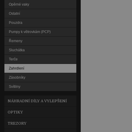
Opěrné vaky
Ostatní
Pouzdra
Pumpy k větrovkám (PCP)
Řemeny
Sluchátka
Terče
Zahrdlení
Zásobníky
Svítilny
NÁHRADNÍ DÍLY A VYLEPŠENÍ
OPTIKY
TREZORY