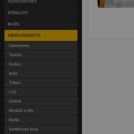
VZDUCHOVKY
STŘELIVO
NOŽE
PŘÍSLUŠENSTVÍ
Dalekohledy
Tlumiče
Brašny
Brýle
Čištení
CO2
Deštník
Montáže a lišty
Mušky
Nastřelovací koza