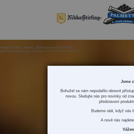
Walter Trading - zbraně, střelivo a lovecké potřeby
info@waltertrading.cz
, Copyright © 2026 Walter trading s.r.o.
Jsme z
Bohužel se nám nepodařilo obnovit přístup
novou. Sledujte nás pro novinky od zn
představení produkt
Budeme rádi, když nás 
A nově nás najdete
Vážen