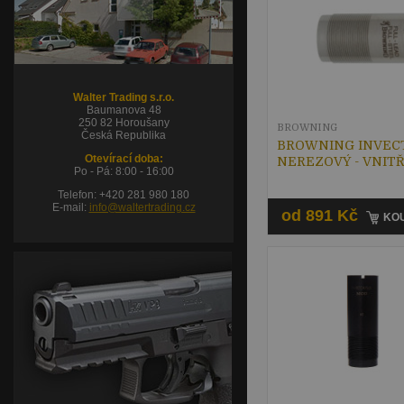
Walter Trading s.r.o.
Baumanova 48
250 82 Horoušany
BROWNING
Česká Republika
BROWNING INVECT
Otevírací doba:
NEREZOVÝ - VNIT
Po - Pá: 8:00 - 16:00
Telefon: +420 281 980 180
E-mail:
info@waltertrading.cz
od 891 Kč
KOU