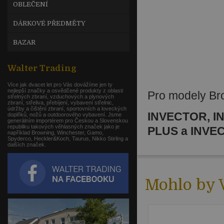
OBLEČENÍ
DÁRKOVÉ PŘEDMĚTY
BAZAR
Walter Trading
Více jak dvacet let pro Vás dovážíme jen ty
nejlepší značky a osvědčené produkty z oblasti
Pro modely Br
střelných zbraní, vzduchových a plynových
zbraní, střeliva, přebíjení, vybavení střelnic,
údržby a čištění zbraní, sportovních a loveckých
INVECTOR, I
doplňků, nožů a outdoorového vybavení. Jsme
generálním importérem pro Českou a Slovenskou
republiku takových věhlasných značek jako je
PLUS a INVEC
například Browning, Winchester, Gamo,
Spyderco, Heckler&Koch, Taurus, Nikko Stirling a
dalších značek.
Mohlo by V