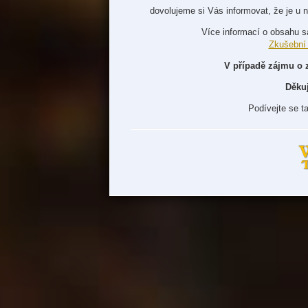
dovolujeme si Vás informovat, že je u 
Více informací o obsahu s
Zkušební
V případě zájmu o 
Děku
Podívejte se t