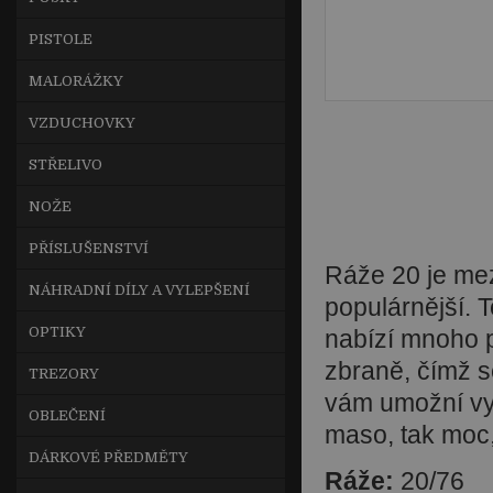
PISTOLE
MALORÁŽKY
VZDUCHOVKY
STŘELIVO
NOŽE
PŘÍSLUŠENSTVÍ
Ráže 20 je mezi
NÁHRADNÍ DÍLY A VYLEPŠENÍ
populárnější. T
OPTIKY
nabízí mnoho p
zbraně, čímž s
TREZORY
vám umožní vys
OBLEČENÍ
maso, tak moc,
DÁRKOVÉ PŘEDMĚTY
Ráže:
20/76