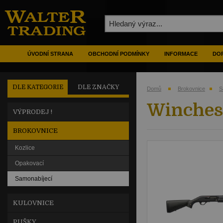
ÚVODNÍ STRANA
OBCHODNÍ PODMÍNKY
INFORMACE
DOP
DLE KATEGORIE
DLE ZNAČKY
Domů
Brokovnice
S
Winchest
VÝPRODEJ !
BROKOVNICE
Kozlice
Opakovací
Samonabíjecí
KULOVNICE
PUŠKY