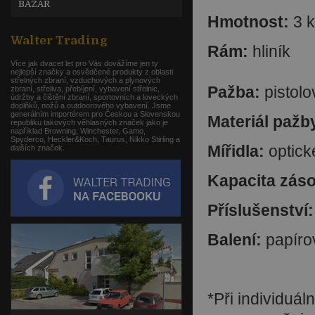
BAZAR
Hmotnost:
3 
Walter Trading
Rám:
hliník
Více jak dvacet let pro Vás dovážíme jen ty
nejlepší značky a osvědčené produkty z oblasti
střelných zbraní, vzduchových a plynových
Pažba:
pistol
zbraní, střeliva, přebíjení, vybavení střelnic,
údržby a čištění zbraní, sportovních a loveckých
doplňků, nožů a outdoorového vybavení. Jsme
generálním importérem pro Českou a Slovenskou
Materiál pažb
republiku takových věhlasných značek jako je
například Browning, Winchester, Gamo,
Spyderco, Heckler&Koch, Taurus, Nikko Stirling a
Mířidla:
optick
dalších značek.
Kapacita zás
Příslušenství
Balení:
papíro
*Při individuá