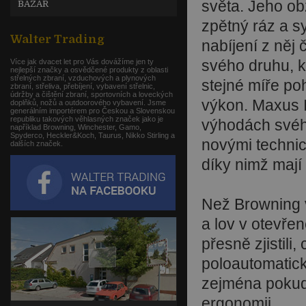
světa. Jeho ob
BAZAR
zpětný ráz a s
Walter Trading
nabíjení z něj č
svého druhu, k
Více jak dvacet let pro Vás dovážíme jen ty
nejlepší značky a osvědčené produkty z oblasti
střelných zbraní, vzduchových a plynových
stejné míře po
zbraní, střeliva, přebíjení, vybavení střelnic,
údržby a čištění zbraní, sportovních a loveckých
výkon. Maxus I
doplňků, nožů a outdoorového vybavení. Jsme
generálním importérem pro Českou a Slovenskou
republiku takových věhlasných značek jako je
výhodách své
například Browning, Winchester, Gamo,
Spyderco, Heckler&Koch, Taurus, Nikko Stirling a
novými techni
dalších značek.
díky nimž mají 
Než Browning v
a lov v otevře
přesně zjistili,
poloautomatick
zejména pokud 
ergonomii.