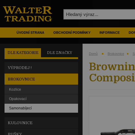
ÚVODNÍ STRANA
OBCHODNÍ PODMÍNKY
INFORMACE
DOP
DLE KATEGORIE
DLE ZNAČKY
Domů
Brokovnice
S
Brownin
VÝPRODEJ !
Composi
BROKOVNICE
Kozlice
Opakovací
Samonabíjecí
KULOVNICE
PUŠKY