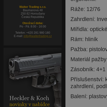
Walter Trading s.r.o.
Ráže: 12/76
Baumanova 48
250 82 Horoušany
Česká Republika
Zahrdlení: Invec
Otevírací doba:
Po - Pá: 8:00 - 16:00
Mířidla: optick
Telefon: +420 281 980 180
E-mail:
info@waltertrading.cz
Rám: hliník
Pažba: pistolo
Materiál pažby
Zásobník: 4+1 
Příslušenství: 
zahrdlení, pod
Balení: plastov