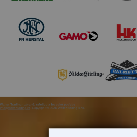
Walter Trading - zbraně, střelivo a lovecké potřeby
info@waltertrading.cz
, Copyright © 2026 Walter trading s.r.o.