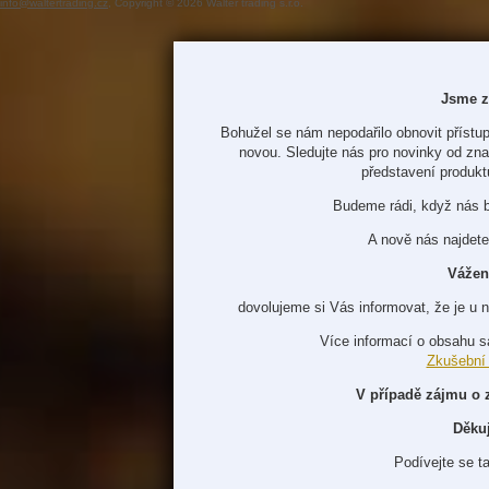
info@waltertrading.cz
, Copyright © 2026 Walter trading s.r.o.
Jsme z
Bohužel se nám nepodařilo obnovit přístup
novou. Sledujte nás pro novinky od zn
představení produkt
Budeme rádi, když nás 
A nově nás najdete
Vážen
dovolujeme si Vás informovat, že je u 
Více informací o obsahu s
Zkušební
V případě zájmu o 
Děku
Podívejte se t