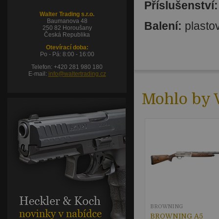
Příslušenství:
Walter Trading s.r.o.
Baumanova 48
Balení:
plastov
250 82 Horoušany
Česká Republika
Otevírací doba:
Po - Pá: 8:00 - 16:00
Telefon: +420 281 980 180
E-mail:
info@waltertrading.cz
Mohlo by V
BROWNING
BROWNING A5