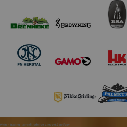
Walter Trading - zbraně, střelivo a lovecké potřeby