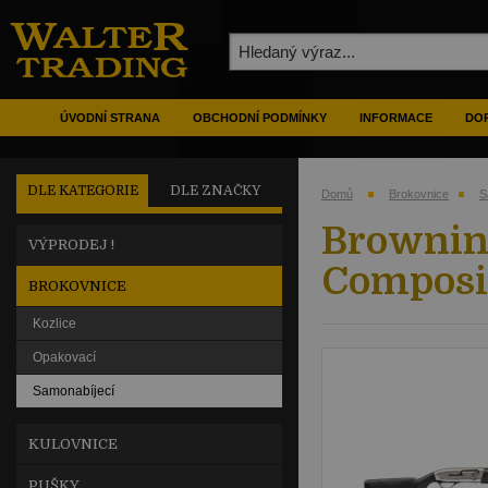
ÚVODNÍ STRANA
OBCHODNÍ PODMÍNKY
INFORMACE
DOP
DLE KATEGORIE
DLE ZNAČKY
Domů
Brokovnice
S
Brownin
VÝPRODEJ !
Composi
BROKOVNICE
Kozlice
Opakovací
Samonabíjecí
KULOVNICE
PUŠKY