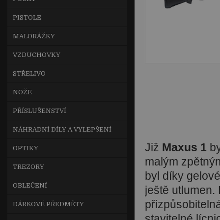
PISTOLE
MALORÁŽKY
VZDUCHOVKY
STŘELIVO
NOŽE
PŘÍSLUŠENSTVÍ
NÁHRADNÍ DÍLY A VYLEPŠENÍ
Již
Maxus 1
by
OPTIKY
malým zpětným
TREZORY
byl díky gelov
OBLEČENÍ
ještě utlumen.
přizpůsobiteln
DÁRKOVÉ PŘEDMĚTY
stavitelné lícni