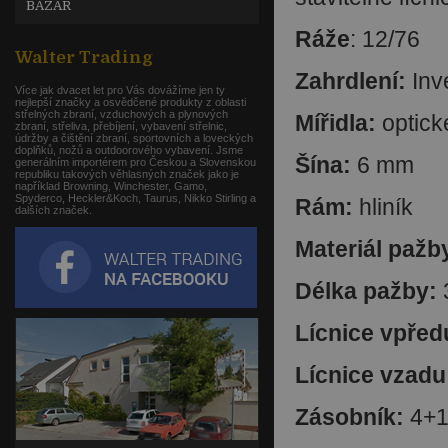
BAZAR
Ráže
: 12/76
Walter Trading
Zahrdlení:
Inve
Více jak dvacet let pro Vás dovážíme jen ty
nejlepší značky a osvědčené produkty z oblasti
střelných zbraní, vzduchových a plynových
Mířidla:
optick
zbraní, střeliva, přebíjení, vybavení střelnic,
údržby a čištění zbraní, sportovních a loveckých
doplňků, nožů a outdoorového vybavení. Jsme
Šína:
6 mm
generálním importérem pro Českou a Slovenskou
republiku takových věhlasných značek jako je
například Browning, Winchester, Gamo,
Spyderco, Heckler&Koch, Taurus, Nikko Stirling a
Rám:
hliník
dalších značek.
Materiál pažb
Délka pažby:
Lícnice vpřed
Lícnice vzadu
Zásobník:
4+1