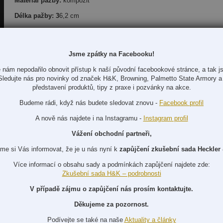
Materiál pažby:
kompozit
Délka pažby: 3
6,2 cm
Lícnice vpředu:
44 mm
Lícnice vzadu:
51 mm
Jsme zpátky na Facebooku!
Kapacita zásobníku:
4+1 / 2+1
 nám nepodařilo obnovit přístup k naší původní facebookové stránce, a tak js
Příslušenství:
zahrdlení 3 ks, klíč na zahrdlení, poutka, podložka botk
Sledujte nás pro novinky od značek H&K, Browning, Palmetto State Armory a 
představení produktů, tipy z praxe i pozvánky na akce.
Balení:
papírová krabice
Budeme rádi, když nás budete sledovat znovu -
Facebook profil
A nově nás najdete i na Instagramu -
Instagram profil
*Při individuální objednávce (kdy zbraň nemáme skladem) se cena navyš
Vážení obchodní partneři,
me si Vás informovat, že je u nás nyní k
zapůjčení zkušební sada Heckler
Více informací o obsahu sady a podmínkách zapůjčení najdete zde:
Mohlo by Vás také zajímat...
Zkušební sada H&K – podrobnosti
V případě zájmu o zapůjčení nás prosím kontaktujte.
Děkujeme za pozornost.
Podívejte se také na naše
Aktuality a články