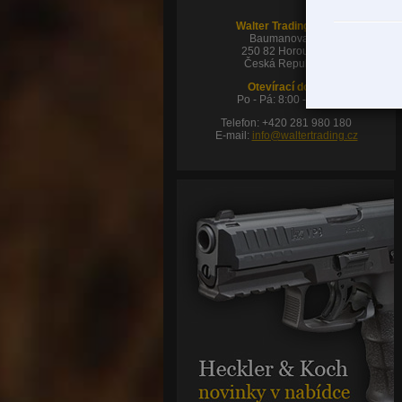
Walter Trading s.r.o.
Baumanova 48
250 82 Horoušany
Česká Republika
Otevírací doba:
Po - Pá: 8:00 - 16:00
Telefon: +420 281 980 180
E-mail:
info@waltertrading.cz