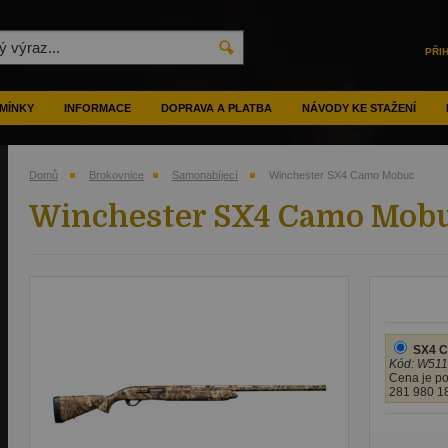
PŘI
MÍNKY
INFORMACE
DOPRAVA A PLATBA
NÁVODY KE STAŽENÍ
Domů
Brokovnice
Samonabíjecí
Winchester SX4 Camo Mobuc
Winchester SX4 Camo Mob
SX4 C
Kód: W51
Cena je po
281 980 1