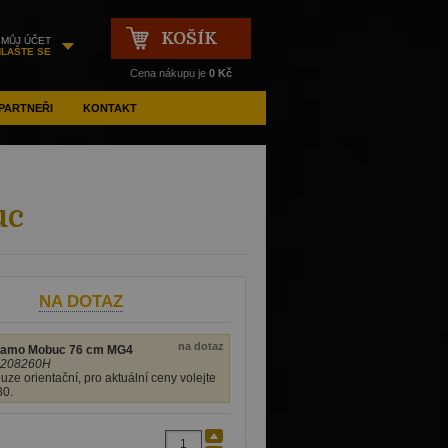
KOŠÍK
MŮJ ÚČET
HLAŠTE SE
Cena nákupu je
0 Kč
PARTNEŘI
KONTAKT
uc
NA DOTAZ
na dotaz
amo Mobuc 76 cm MG4
1208260H
uze orientační, pro aktuální ceny volejte
80.