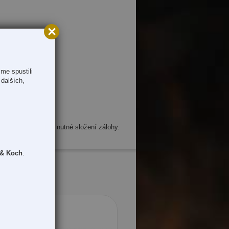
me spustili
y pažby
dalších,
uje cca o 5% a je nutné složení zálohy.
 & Koch
.