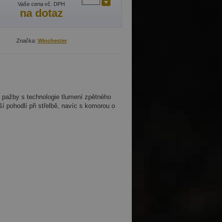
Vaše cena vč. DPH
na dotaz
Značka:
Winchester
 pažby s technologie tlumení zpětného
 pohodlí při střelbě, navíc s komorou o