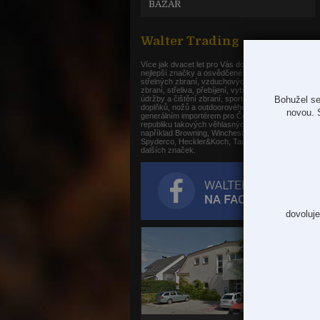
BAZAR
Walter Trading
Více jak dvacet let pro Vás dovážíme jen ty
nejlepší značky a osvědčené produkty z oblasti
střelných zbraní, vzduchových a plynových
zbraní, střeliva, přebíjení, vybavení střelnic,
údržby a čištění zbraní, sportovních a loveckých
Bohužel se
doplňků, nožů a outdoorového vybavení. Jsme
novou. 
generálním importérem pro Českou a Slovenskou
republiku takových věhlasných značek jako je
například Browning, Winchester, Gamo,
Spyderco, Heckler&Koch, Taurus, Nikko Stirling a
dalších značek.
dovoluje