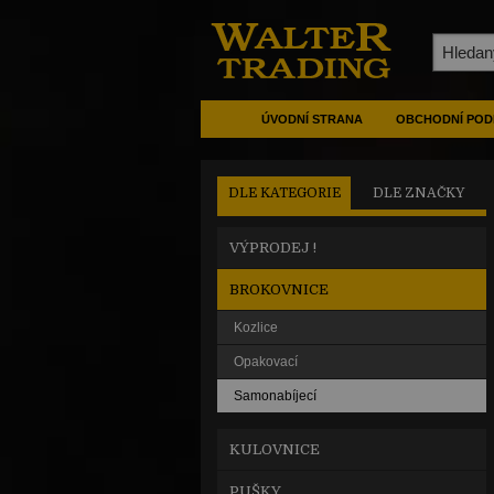
ÚVODNÍ STRANA
OBCHODNÍ POD
DLE KATEGORIE
DLE ZNAČKY
VÝPRODEJ !
BROKOVNICE
Kozlice
Opakovací
Samonabíjecí
KULOVNICE
PUŠKY