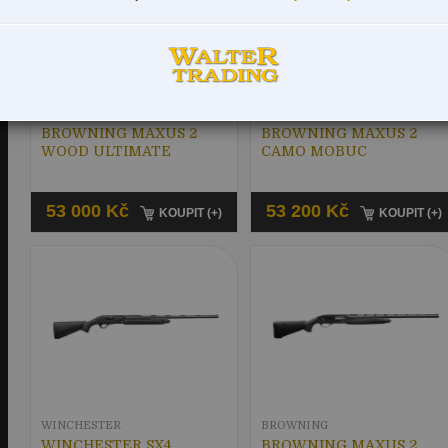
BROWNING
BROWNING
BROWNING MAXUS 2
BROWNING MAXUS 2
WOOD ULTIMATE
CAMO MOBUC
53 000 Kč
53 200 Kč
KOUPIT (+)
KOUPIT (+)
WINCHESTER
BROWNING
WINCHESTER SX4
BROWNING MAXUS 2