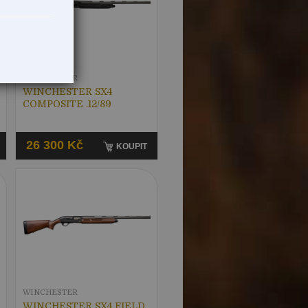
WINCHESTER
WINCHESTER SX4
COMPOSITE .12/89
26 300 Kč
KOUPIT
WINCHESTER
WINCHESTER SX4 FIELD