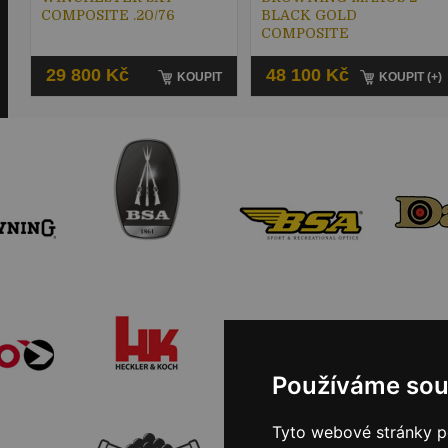
COMPOSITE .20/76
BLACK GOLD
COMPOSITE
29 800 Kč
48 100 Kč
KOUPIT
KOUPIT (+)
Používáme sou
Tyto webové stránky po