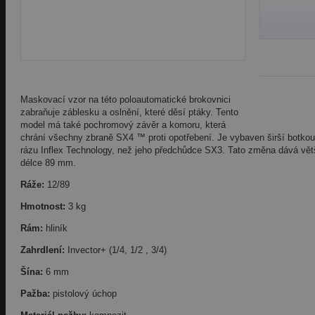
Maskovací vzor na této poloautomatické brokovnici
zabraňuje záblesku a oslnění, které děsí ptáky. Tento
model má také pochromový závěr a komoru, která
chrání všechny zbraně SX4 ™ proti opotřebení. Je vybaven širší botkou
rázu Inflex Technology, než jeho předchůdce SX3. Tato změna dává větší
délce 89 mm.
Ráže:
12/89
Hmotnost:
3 kg
Rám:
hliník
Zahrdlení:
Invector+ (1/4, 1/2 , 3/4)
Šína:
6 mm
Pažba:
pistolový úchop