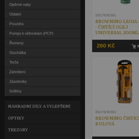
Opěrné vaky
Ostatní
BROWNING
BROWNING LEGIA 
Pouzdra
- ČISTÍCÍ OLEJ
UNIVERSAL 200ML
Pumpy k větrovkám (PCP)
Řemeny
260 Kč
Sluchátka
Terče
Zahrdlení
Zásobníky
Svítilny
NÁHRADNÍ DÍLY A VYLEPŠENÍ
BROWNING
OPTIKY
BROWNING ČISTÍC
KULOVÁ
TREZORY