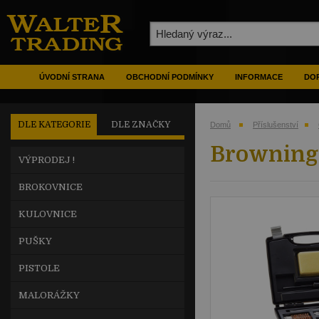
ÚVODNÍ STRANA
OBCHODNÍ PODMÍNKY
INFORMACE
DOP
DLE KATEGORIE
DLE ZNAČKY
Domů
Příslušenství
Browning 
VÝPRODEJ !
BROKOVNICE
KULOVNICE
PUŠKY
PISTOLE
MALORÁŽKY