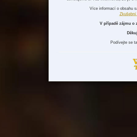
Více informací o obsahu s
Zkušební
V případě zájmu o 
Děku
Podívejte se t