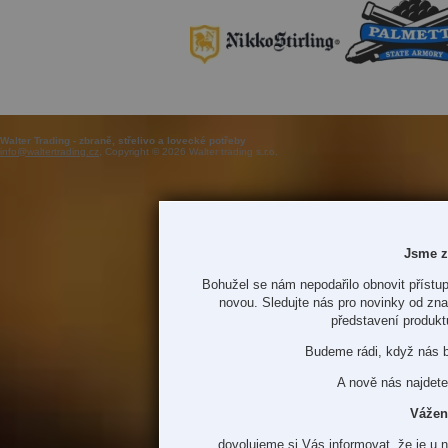
Walter Trading - zbraně, střelivo a lovecké potřeby
info@waltertrading.cz
, Copyright © 2026 Walter trading s.r.o.
Jsme z
Bohužel se nám nepodařilo obnovit přístup
novou. Sledujte nás pro novinky od zn
představení produkt
Budeme rádi, když nás 
A nově nás najdete
Vážen
dovolujeme si Vás informovat, že je u 