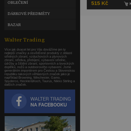
OBLEČENÍ
515 Kč
DÁRKOVÉ PŘEDMĚTY
BAZAR
Walter Trading
Více jak dvacet let pro Vás dovážíme jen ty
nejlepší značky a osvědčené produkty z oblasti
střelných zbraní, vzduchových a plynových
zbraní, střeliva, přebíjení, vybavení střelnic,
údržby a čištění zbraní, sportovních a loveckých
doplňků, nožů a outdoorového vybavení. Jsme
generálním importérem pro Českou a Slovenskou
republiku takových věhlasných značek jako je
například Browning, Winchester, Gamo,
Spyderco, Heckler&Koch, Taurus, Nikko Stirling a
dalších značek.