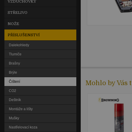
VZDUCHOVKY
STŘELIVO
NOŽE
PŘÍSLUŠENSTVÍ
Dalekohledy
Tlumiče
Brašny
Brýle
Mohlo by Vás t
Čištení
CO2
Deštník
Montáže a lišty
Mušky
Nastřelovací koza