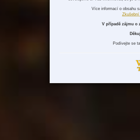
Více informací o obsahu s
Zkušební
V případě zájmu o 
Děku
Podívejte se t