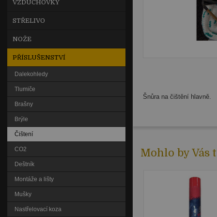
VZDUCHOVKY
STŘELIVO
NOŽE
PŘÍSLUŠENSTVÍ
Dalekohledy
Tlumiče
Šnůra na čištění hlavně.
Brašny
Brýle
Čištení
CO2
Mohlo by Vás t
Deštník
Montáže a lišty
Mušky
Nastřelovací koza