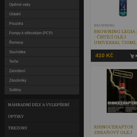
Opěrné vaky
Ostatní
Pouzdra
BROWNING
BROWNING LEGIA 
Pumpy k větrovkám (PCP)
- ČISTÍCÍ OLEJ
UNIVERSAL 750ML
Řemeny
Sluchátka
410 Kč
Terče
Zahrdlení
Zásobníky
Svítilny
NÁHRADNÍ DÍLY A VYLEPŠENÍ
OPTIKY
RHINOCERAPTOR
TREZORY
ZBRAŇOVÝ OLEJ