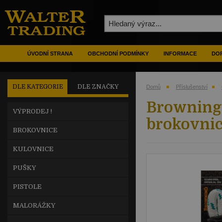
ÚVODNÍ STRANA
OBCHODNÍ PODMÍNKY
INFORMACE
DOP
DLE KATEGORIE
DLE ZNAČKY
Domů
Příslušenství
Browning 
VÝPRODEJ !
brokovnici
BROKOVNICE
KULOVNICE
PUŠKY
PISTOLE
MALORÁŽKY