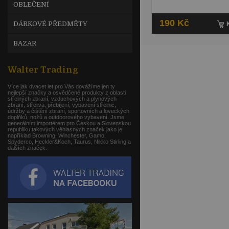
OBLEČENÍ
190 Kč
DÁRKOVÉ PŘEDMĚTY
BAZAR
Walter Trading
Více jak dvacet let pro Vás dovážíme jen ty
nejlepší značky a osvědčené produkty z oblasti
střelných zbraní, vzduchových a plynových
zbraní, střeliva, přebíjení, vybavení střelnic,
údržby a čištění zbraní, sportovních a loveckých
doplňků, nožů a outdoorového vybavení. Jsme
generálním importérem pro Českou a Slovenskou
republiku takových věhlasných značek jako je
například Browning, Winchester, Gamo,
Spyderco, Heckler&Koch, Taurus, Nikko Stirling a
dalších značek.