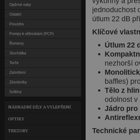
výkonný a přes
Opěrné vaky
jednoduchost o
Ostatní
útlum 22 dB př
Pouzdra
Klíčové vlast
Pumpy k větrovkám (PCP)
Útlum 22 
Řemeny
Kompaktn
Sluchátka
nezhorší o
Terče
Monolitic
Zahrdlení
baffles) pr
Zásobníky
Tělo z hli
Svítilny
odolnost v
Jádro pro
NÁHRADNÍ DÍLY A VYLEPŠENÍ
Antireflex
OPTIKY
Technické pa
TREZORY