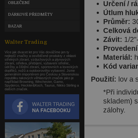
Určení / r
OBLEČENÍ
Útlum hlu
DÁRKOVÉ PŘEDMĚTY
Průměr:
30
BAZAR
Celková d
Závit:
1/2"
Walter Trading
Provedení
Více jak dvacet let pro Vás dovážíme jen ty
Materiál:
h
nejlepší značky a osvědčené produkty z oblasti
střelných zbraní, vzduchových a plynových
zbraní, střeliva, přebíjení, vybavení střelnic,
Kód varia
údržby a čištění zbraní, sportovních a loveckých
doplňků, nožů a outdoorového vybavení. Jsme
generálním importérem pro Českou a Slovenskou
Použití:
lov a s
republiku takových věhlasných značek jako je
například Browning, Winchester, Gamo,
Spyderco, Heckler&Koch, Taurus, Nikko Stirling a
dalších značek.
*Při indiv
skladem) s
zálohy.