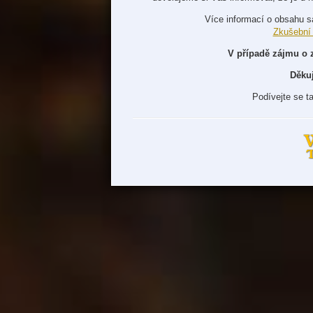
Více informací o obsahu s
Zkušební
V případě zájmu o 
Děku
Podívejte se t