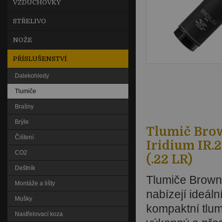
VZDUCHOVKY
STŘELIVO
NOŽE
PŘÍSLUŠENSTVÍ
Dalekohledy
Tlumiče
Brašny
Brýle
Tlumič Bro
Čištení
Iridium IR.
CO2
(.22 LR)
Deštník
Tlumiče Browni
Montáže a lišty
nabízejí ideál
Mušky
kompaktní tlum
Nastřelovací koza