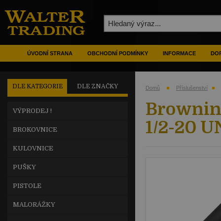
ÚVODNÍ STRANA
OBCHODNÍ PODMÍNKY
INFORMACE
DOP
DLE KATEGORIE
DLE ZNAČKY
Domů
Příslušenství
Browning
VÝPRODEJ !
1/2-20 U
BROKOVNICE
KULOVNICE
PUŠKY
PISTOLE
MALORÁŽKY