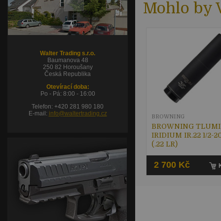
Mohlo by V
Walter Trading s.r.o.
Baumanova 48
250 82 Horoušany
Česká Republika
Otevírací doba:
Po - Pá: 8:00 - 16:00
Telefon: +420 281 980 180
E-mail:
info@waltertrading.cz
BROWNING
BROWNING TLUMI
IRIDIUM IR.22 1/2-
(.22 LR)
2 700 Kč