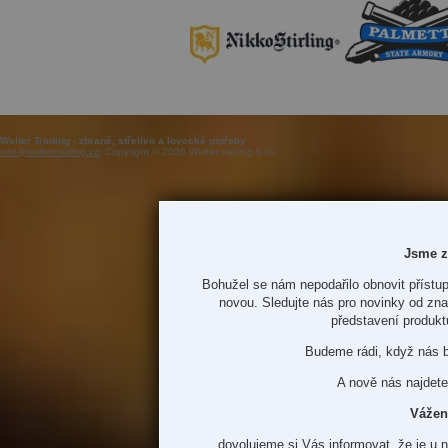
Walter Trading - zbraně, střelivo a lovecké potřeby
info@waltertrading.cz
, Copyright © 2026 Walter trading s.r.o.
Jsme z
Bohužel se nám nepodařilo obnovit přístup
novou. Sledujte nás pro novinky od zn
představení produkt
Budeme rádi, když nás 
A nově nás najdete
Vážen
dovolujeme si Vás informovat, že je u 