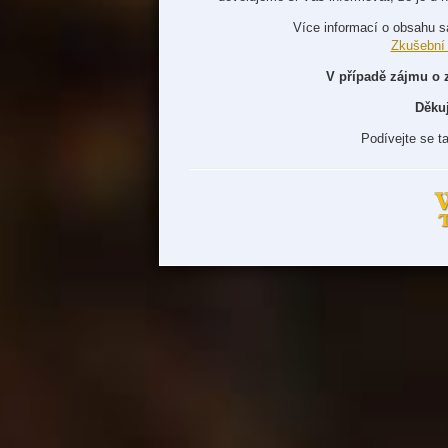
Více informací o obsahu s
Zkušební
V případě zájmu o 
Děku
Podívejte se t