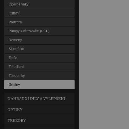
Opěrné vaky
Ostatní
Pouzdra
Pumpy k větrovkám (PCP)
Řemeny
Sluchátka
Terče
Zahrdlení
Zásobníky
Svítilny
NÁHRADNÍ DÍLY A VYLEPŠENÍ
OPTIKY
TREZORY