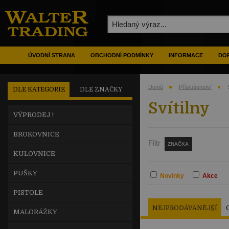
ÚVODNÍ STRANA
OBCHODNÍ PODMÍNKY
INFORMACE
DOP
Domů
Příslušenství
DLE KATEGORIE
DLE ZNAČKY
Svítilny
VÝPRODEJ !
BROKOVNICE
Filtr
ZNAČKA
KULOVNICE
PUŠKY
Novinky
Akce
PISTOLE
NEJPRODÁVANĚJŠÍ
MALORÁŽKY