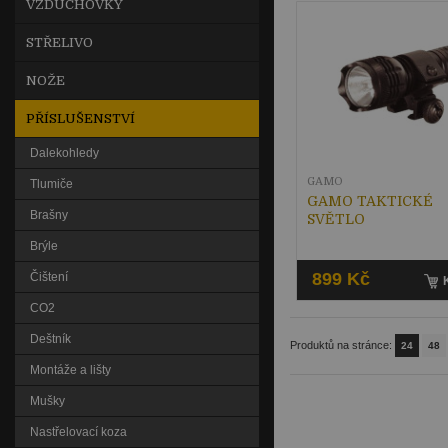
VZDUCHOVKY
STŘELIVO
NOŽE
PŘÍSLUŠENSTVÍ
Dalekohledy
GAMO
Tlumiče
GAMO TAKTICKÉ
Brašny
SVĚTLO
Brýle
899 Kč
Čištení
CO2
Deštník
Produktů na stránce:
24
48
Montáže a lišty
Mušky
Nastřelovací koza