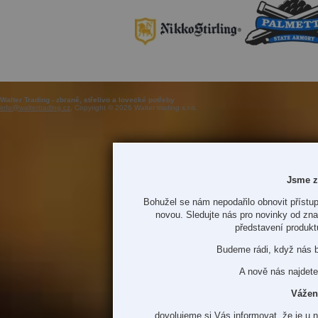
Walter Trading - zbraně, střelivo a lovecké potřeby
info@waltertrading.cz
, Copyright © 2026 Walter trading s.r.o.
Jsme z
Bohužel se nám nepodařilo obnovit přístup
novou. Sledujte nás pro novinky od zn
představení produkt
Budeme rádi, když nás 
A nově nás najdete
Vážen
dovolujeme si Vás informovat, že je u 