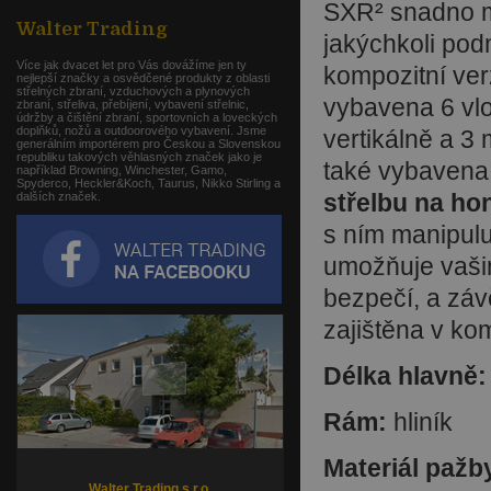
SXR² snadno m
Walter Trading
jakýchkoli podm
Více jak dvacet let pro Vás dovážíme jen ty
kompozitní ve
nejlepší značky a osvědčené produkty z oblasti
střelných zbraní, vzduchových a plynových
vybavena 6 vl
zbraní, střeliva, přebíjení, vybavení střelnic,
údržby a čištění zbraní, sportovních a loveckých
doplňků, nožů a outdoorového vybavení. Jsme
vertikálně a 
generálním importérem pro Českou a Slovenskou
republiku takových věhlasných značek jako je
také vybavena 
například Browning, Winchester, Gamo,
Spyderco, Heckler&Koch, Taurus, Nikko Stirling a
střelbu na ho
dalších značek.
s ním manipulu
umožňuje vašim
bezpečí, a záv
zajištěna v ko
Délka hlavně:
Rám:
hliník
Materiál pažb
Walter Trading s.r.o.