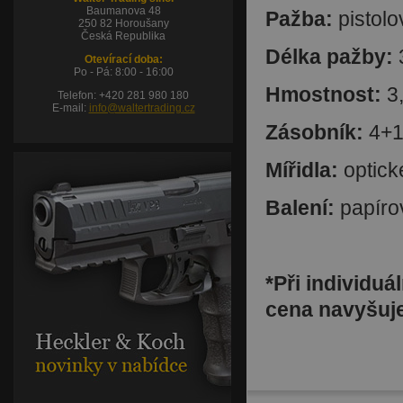
Baumanova 48
Pažba:
pistol
250 82 Horoušany
Česká Republika
Délka pažby:
Otevírací doba:
Po - Pá: 8:00 - 16:00
Hmostnost:
3
Telefon: +420 281 980 180
E-mail:
info@waltertrading.cz
Zásobník:
4+
Mířidla:
optick
Balení:
papíro
*Při individu
cena navyšuje