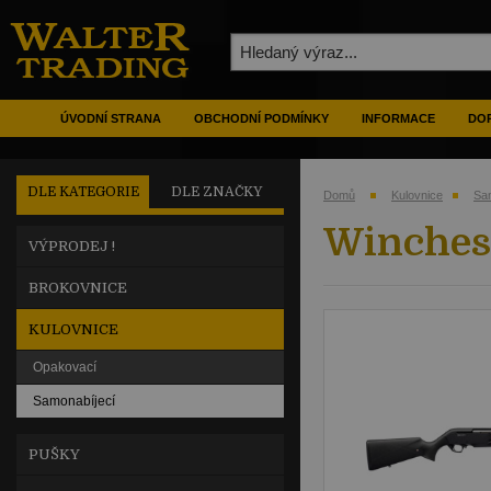
ÚVODNÍ STRANA
OBCHODNÍ PODMÍNKY
INFORMACE
DOP
DLE KATEGORIE
DLE ZNAČKY
Domů
Kulovnice
Sa
Winches
VÝPRODEJ !
BROKOVNICE
KULOVNICE
Opakovací
Samonabíjecí
PUŠKY