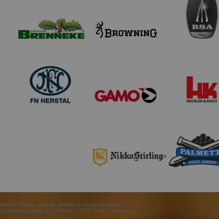
Walter Trading - zbraně, střelivo a lovecké potřeby
info@waltertrading.cz
, Copyright © 2026 Walter trading s.r.o.