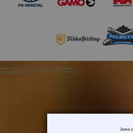
Walter Trading - zbraně, střelivo a lovecké potřeby
info@waltertrading.cz
, Copyright © 2026 Walter trading s.r.o.
Jsme z