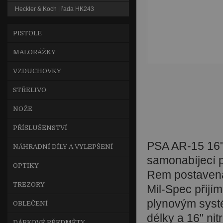
Heckler & Koch | řada HK243
PISTOLE
MALORÁŽKY
VZDUCHOVKY
STŘELIVO
NOŽE
PŘÍSLUŠENSTVÍ
PSA AR-15 16"
NÁHRADNÍ DÍLY A VYLEPŠENÍ
samonabíjecí 
OPTIKY
Rem postaven
TREZORY
Mil-Spec přijí
plynovým syst
OBLEČENÍ
délky a 16" ni
DÁRKOVÉ PŘEDMĚTY