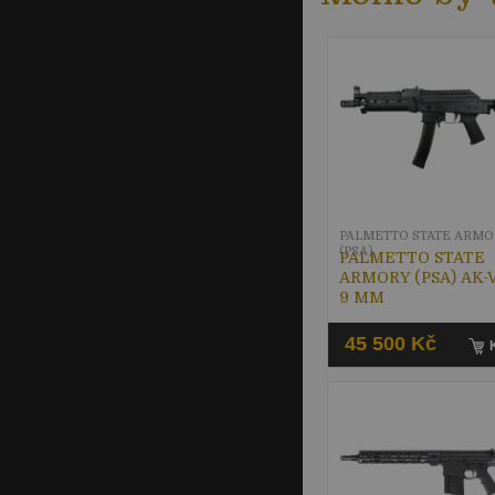
PALMETTO STATE ARMO
(PSA)
PALMETTO STATE
ARMORY (PSA) AK-V, 
9 MM
45 500 Kč