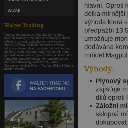
hlavní. Oproti
BAZAR
délka mírnější 
výhoda která se
Walter Trading
předpažbí 13,5
Více jak dvacet let pro Vás dovážíme jen ty
umožňuje montá
nejlepší značky a osvědčené produkty z oblasti
střelných zbraní, vzduchových a plynových
zbraní, střeliva, přebíjení, vybavení střelnic,
dodávána kompl
údržby a čištění zbraní, sportovních a loveckých
doplňků, nožů a outdoorového vybavení. Jsme
mířidel Magpu
generálním importérem pro Českou a Slovenskou
republiku takových věhlasných značek jako je
například Browning, Winchester, Gamo,
Spyderco, Heckler&Koch, Taurus, Nikko Stirling a
Výhody:
dalších značek.
Plynový s
zajišťuje m
dílů oproti
Záložní m
sklopná míř
dokupovat 