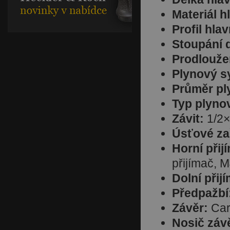
Materiál h
Profil hla
Stoupání 
Prodlouže
Plynový s
Průměr pl
Typ plyno
Závit:
1/2
Úsťové zař
Horní přij
přijímač, 
Dolní přij
Předpažbí
Závěr:
Car
Nosič záv