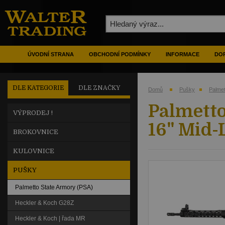
ÚVODNÍ STRANA
OBCHODNÍ PODMÍNKY
INFORMACE
DOP
DLE KATEGORIE
DLE ZNAČKY
Domů
Pušky
Palmet
Palmetto
VÝPRODEJ !
16" Mid-
BROKOVNICE
KULOVNICE
PUŠKY
Palmetto State Armory (PSA)
Heckler & Koch G28Z
Heckler & Koch | řada MR