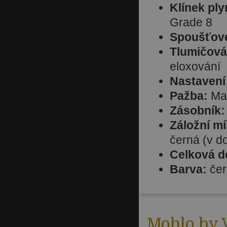
Klínek ply
Grade 8
Spoušťové
Tlumičová
eloxování
Nastavení
Pažba:
Mag
Zásobník:
Záložní mí
černá (v d
Celková d
Barva:
čer
Mohlo by V