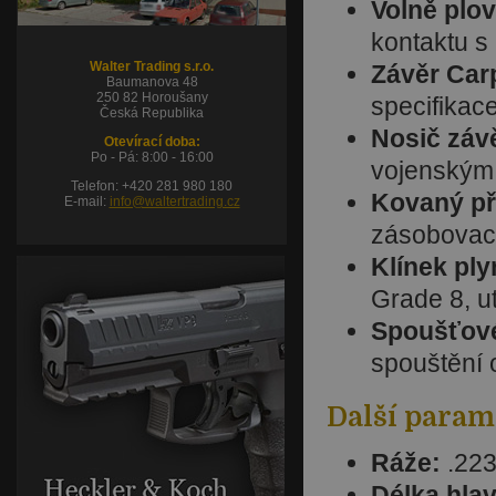
Volně plo
kontaktu s
Walter Trading s.r.o.
Závěr Car
Baumanova 48
250 82 Horoušany
specifikac
Česká Republika
Nosič závě
Otevírací doba:
Po - Pá: 8:00 - 16:00
vojenským 
Telefon: +420 281 980 180
Kovaný př
E-mail:
info@waltertrading.cz
zásobovací
Klínek pl
Grade 8, u
Spoušťové
spouštění 
Další param
Ráže:
.22
Délka hla