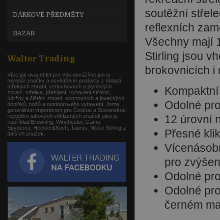
soutěžní střele
DÁRKOVÉ PŘEDMĚTY
reflexních za
BAZAR
Všechny mají 
Stirling jsou 
Walter Trading
brokovnicích i
Více jak dvacet let pro Vás dovážíme jen ty
nejlepší značky a osvědčené produkty z oblasti
střelných zbraní, vzduchových a plynových
Kompaktní 
zbraní, střeliva, přebíjení, vybavení střelnic,
údržby a čištění zbraní, sportovních a loveckých
Odolné pro
doplňků, nožů a outdoorového vybavení. Jsme
generálním importérem pro Českou a Slovenskou
republiku takových věhlasných značek jako je
12 úrovní 
například Browning, Winchester, Gamo,
Spyderco, Heckler&Koch, Taurus, Nikko Stirling a
Přesné kli
dalších značek.
Vícenásobn
pro zvýšen
Odolné pro
Odolné pro
černém ma