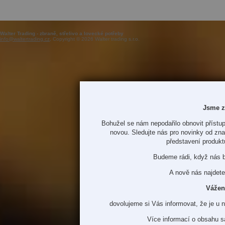
Walter Trading - zbraně, střelivo a lovecké potřeby
info@waltertrading.cz
, Copyright © 2026 Walter trading s.r.o.
Jsme z
Bohužel se nám nepodařilo obnovit přístup
novou. Sledujte nás pro novinky od zn
představení produkt
Budeme rádi, když nás 
A nově nás najdete
Vážen
dovolujeme si Vás informovat, že je u 
Více informací o obsahu s