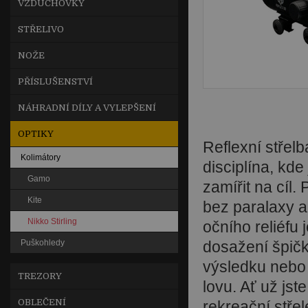
VZDUCHOVKY
STŘELIVO
NOŽE
PŘÍSLUŠENSTVÍ
NÁHRADNÍ DÍLY A VYLEPŠENÍ
OPTIKY
Reflexní střel
Kolimátory
disciplína, kde
Gamo
zamířit na cíl.
Kite
bez paralaxy 
Nikko Stirling
očního reliéfu 
Puškohledy
dosažení špič
výsledku neb
TREZORY
lovu. Ať už jste
OBLEČENÍ
rekreační stře