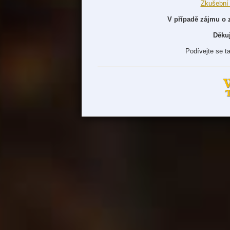
Zkušební
V případě zájmu o 
Děku
Podívejte se t