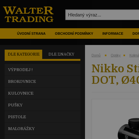
ÚVODNÍ STRANA
OBCHODNÍ PODMÍNKY
INFORMACE
DOP
DLE KATEGORIE
DLE ZNAČKY
Domů
Optiky
Kolimá
Nikko St
VÝPRODEJ !
DOT, Ø
BROKOVNICE
KULOVNICE
PUŠKY
PISTOLE
MALORÁŽKY