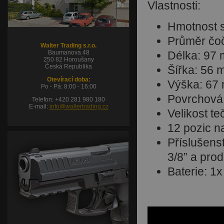
Vlastnosti:
Hmotnost s
Průměr čoč
Walter Trading s.r.o.
Baumanova 48
Délka: 97
250 82 Horoušany
Česká Republika
Šířka: 56
Otevírací doba:
Výška: 67
Po - Pá: 8:00 - 16:00
Povrchová
Telefon: +420 281 980 180
E-mail:
info@waltertrading.cz
Velikost t
12 pozic n
Příslušenst
3/8” a pro
Baterie: 1