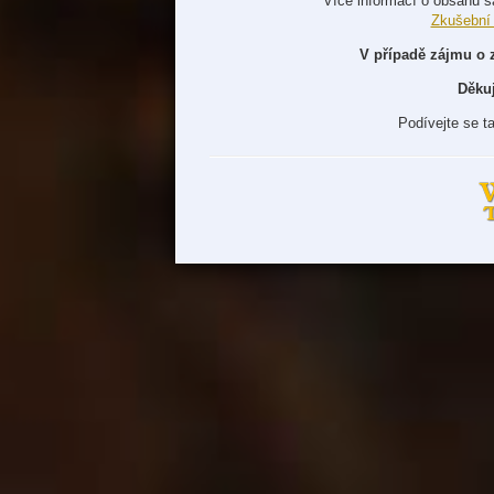
Více informací o obsahu s
Zkušební
V případě zájmu o 
Děku
Podívejte se t