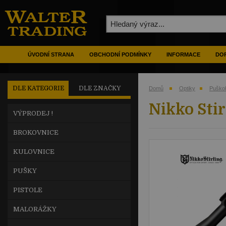
ÚVODNÍ STRANA
OBCHODNÍ PODMÍNKY
INFORMACE
DOP
DLE KATEGORIE
DLE ZNAČKY
Domů
Optiky
Puško
Nikko Sti
VÝPRODEJ !
BROKOVNICE
KULOVNICE
PUŠKY
PISTOLE
MALORÁŽKY