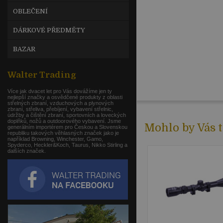
OBLEČENÍ
DÁRKOVÉ PŘEDMĚTY
BAZAR
Walter Trading
Více jak dvacet let pro Vás dovážíme jen ty
nejlepší značky a osvědčené produkty z oblasti
střelných zbraní, vzduchových a plynových
zbraní, střeliva, přebíjení, vybavení střelnic,
údržby a čištění zbraní, sportovních a loveckých
doplňků, nožů a outdoorového vybavení. Jsme
Mohlo by Vás t
generálním importérem pro Českou a Slovenskou
republiku takových věhlasných značek jako je
například Browning, Winchester, Gamo,
Spyderco, Heckler&Koch, Taurus, Nikko Stirling a
dalších značek.