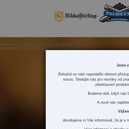
Walter Trading - zbraně, střelivo a lovecké potřeby
info@waltertrading.cz
, Copyright © 2026 Walter trading s.r.o.
Jsme z
Bohužel se nám nepodařilo obnovit přístup
novou. Sledujte nás pro novinky od zn
představení produkt
Budeme rádi, když nás 
A nově nás najdete
Vážen
dovolujeme si Vás informovat, že je u 