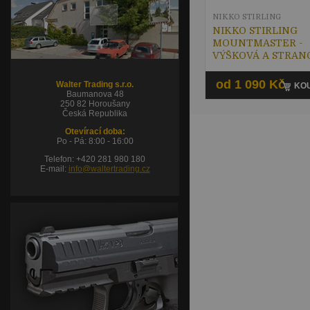
NIKKO STIRLING
NIKKO STIRLING
MOUNTMASTER -
VÝŠKOVÁ A STRAN
KOREKCE
od 1 090 Kč
Walter Trading s.r.o.
KOU
Baumanova 48
250 82 Horoušany
Česká Republika
Otevírací doba:
Po - Pá: 8:00 - 16:00
Telefon: +420 281 980 180
E-mail:
info@waltertrading.cz