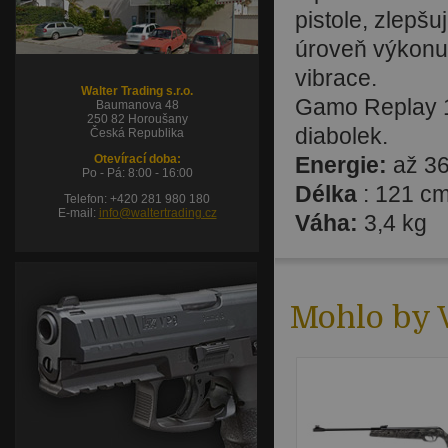
pistole, zlepšu
úroveň výkonu,
vibrace.
Walter Trading s.r.o.
Gamo Replay 
Baumanova 48
250 82 Horoušany
diabolek.
Česká Republika
Otevírací doba:
Energie:
až 36
Po - Pá: 8:00 - 16:00
Délka
: 121 c
Telefon: +420 281 980 180
E-mail:
info@waltertrading.cz
Váha:
3,4 kg
Mohlo by V