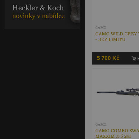
GAMO
GAMO WILD GREY 
- BEZ LIMITU
5 700 Kč
GAMO
GAMO COMBO SW
MAXXIM .5,5 24J