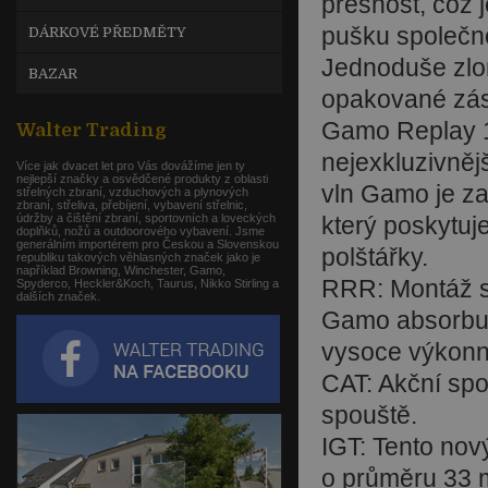
přesnost, což 
pušku společn
DÁRKOVÉ PŘEDMĚTY
Jednoduše zlom
BAZAR
opakované zás
Gamo Replay 
Walter Trading
nejexkluzivněj
Více jak dvacet let pro Vás dovážíme jen ty
nejlepší značky a osvědčené produkty z oblasti
vln Gamo je z
střelných zbraní, vzduchových a plynových
zbraní, střeliva, přebíjení, vybavení střelnic,
údržby a čištění zbraní, sportovních a loveckých
který poskytuj
doplňků, nožů a outdoorového vybavení. Jsme
generálním importérem pro Českou a Slovenskou
polštářky.
republiku takových věhlasných značek jako je
například Browning, Winchester, Gamo,
RRR: Montáž s
Spyderco, Heckler&Koch, Taurus, Nikko Stirling a
dalších značek.
Gamo absorbuj
vysoce výkonn
CAT: Akční spo
spouště.
IGT: Tento no
o průměru 33 