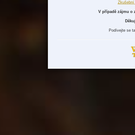
Zkušební
V případě zájmu o 
Děku
Podívejte se t