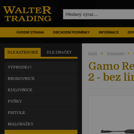
ÚVODNÍ STRANA
OBCHODNÍ PODMÍNKY
INFORMACE
DOP
DLE KATEGORIE
DLE ZNAČKY
Domů
Vzduchovky
Gamo Re
VÝPRODEJ !
2 - bez l
BROKOVNICE
KULOVNICE
PUŠKY
PISTOLE
MALORÁŽKY