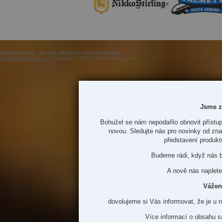
Walter Trading - zbraně, střelivo a lovecké potřeby
info@waltertrading.cz
, Copyright © 2026 Walter trading s.r.o.
Jsme z
Bohužel se nám nepodařilo obnovit přístup
novou. Sledujte nás pro novinky od zn
představení produkt
Budeme rádi, když nás 
A nově nás najdete
Vážen
dovolujeme si Vás informovat, že je u 
Více informací o obsahu s