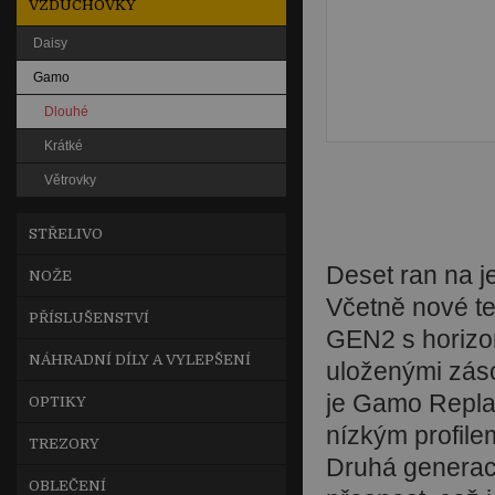
VZDUCHOVKY
Daisy
Gamo
Dlouhé
Krátké
Větrovky
STŘELIVO
Deset ran na je
NOŽE
Včetně nové t
PŘÍSLUŠENSTVÍ
GEN2 s horizo
NÁHRADNÍ DÍLY A VYLEPŠENÍ
uloženými záso
je Gamo Repla
OPTIKY
nízkým profile
TREZORY
Druhá generace
OBLEČENÍ